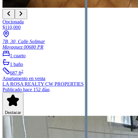
Opcionada
$110,000
7B, 30, Calle Solimar
Mayaguez
00680
PR
1
cuarto
1
baño
2
687
ft
Apartamento
en venta
LA ROSA REALTY CW PROPERTIES
Publicado hace 152 días
Destacar