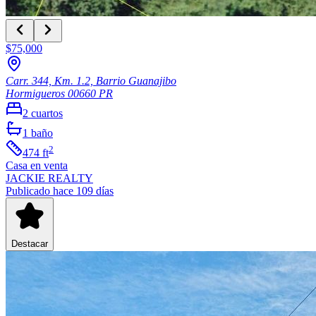
$75,000
Carr. 344, Km. 1.2, Barrio Guanajibo
Hormigueros
00660
PR
2
cuartos
1
baño
2
474
ft
Casa
en venta
JACKIE REALTY
Publicado hace 109 días
Destacar