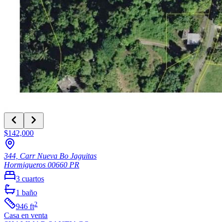
$142,000
344, Carr Nueva Bo Jaguitas
Hormigueros
00660
PR
3
cuartos
1
baño
2
946
ft
Casa
en venta