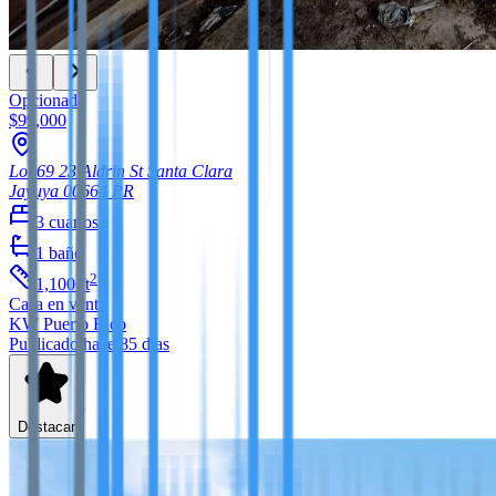
Opcionada
$99,000
Lot 69 23 Aldrin St Santa Clara
Jayuya
00664
PR
3
cuartos
1
baño
2
1,100
ft
Casa
en venta
KW Puerto Rico
Publicado hace 85 días
Destacar