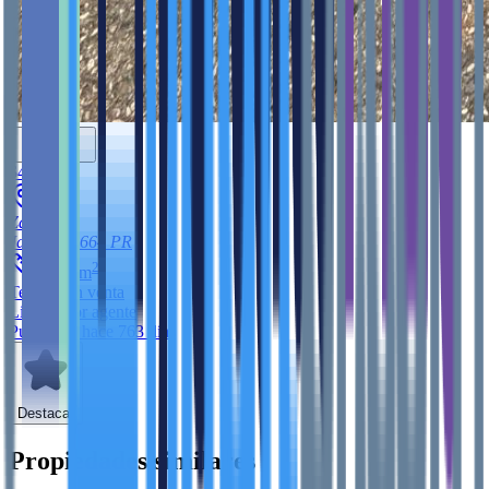
$45,000
Zamas
Jayuya
00664
PR
2
4,768
m
Terreno
en venta
Listado por agente
Publicado hace 763 días
Destacar
Propiedades similares