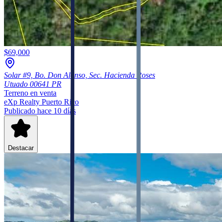
$69,000
Solar #9, Bo. Don Alonso, Sec. Hacienda Roses
Utuado
00641
PR
Terreno
en venta
eXp Realty Puerto Rico
Publicado hace 10 días
Destacar