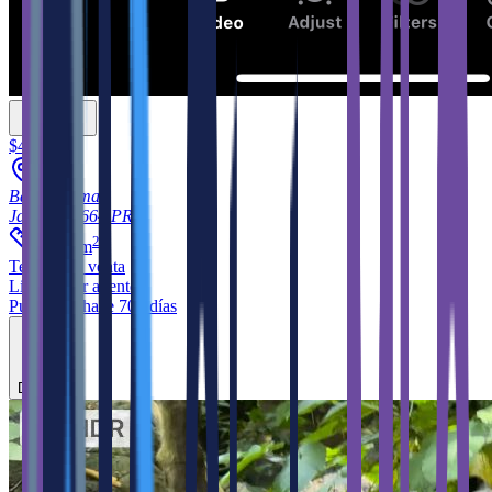
$45,000
Barrio Zamas
Jayuya
00664
PR
2
4,284
m
Terreno
en venta
Listado por agente
Publicado hace 705 días
Destacar