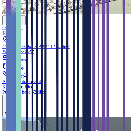
Opcionada
$108,000
Cond Generalife Apt 101 14 Calle 3
Ponce
00731
PR
2
cuartos
2
baños
2
1,142
ft
Apartamento
en venta
KW Puerto Rico
Publicado hace 52 días
Destacar