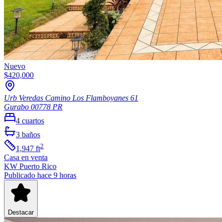
Nuevo
$420,000
Urb Veredas Camino Los Flamboyanes 61
Gurabo
00778
PR
4
cuartos
3
baños
2
1,947
ft
Casa
en venta
KW Puerto Rico
Publicado hace 9 horas
Destacar