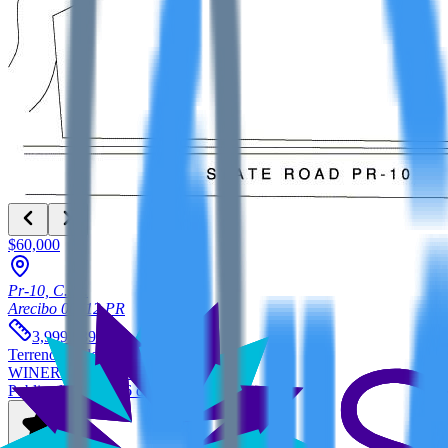
$60,000
Pr-10, C. St.
Arecibo
00612
PR
2
3,999.939
m
Terreno
en alquiler
WINER PROPERTY GROUP
Publicado hace 646 días