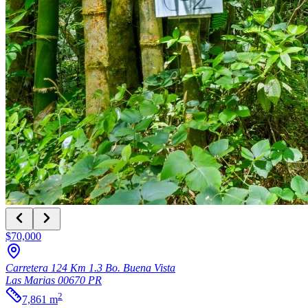
$70,000
Carretera 124 Km 1.3 Bo. Buena Vista
Las Marias
00670
PR
2
7,861
m