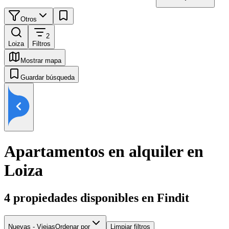
Otros
2
Loiza
Filtros
Mostrar mapa
Guardar búsqueda
Apartamentos en alquiler en
Loiza
4
propiedades disponibles en Findit
Nuevas - Viejas
Ordenar por
Limpiar filtros