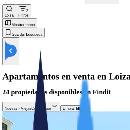
2
Loiza
Filtros
Mostrar mapa
Guardar búsqueda
Apartamentos en venta en Loiz
24
propiedades disponibles en Findit
Nuevas - Viejas
Ordenar por
Limpiar filtros