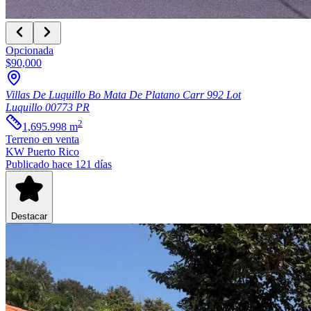
Opcionada
$90,000
Villas De Luquillo Bo Mata De Platano Carr 992 Lot
Luquillo
00773
PR
2
1,695.998
m
Terreno
en venta
KW Puerto Rico
Publicado hace 121 días
Destacar