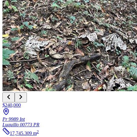
$240,000
Pr 9989 Int
Luquillo
00773
PR
2
17,745.309
m