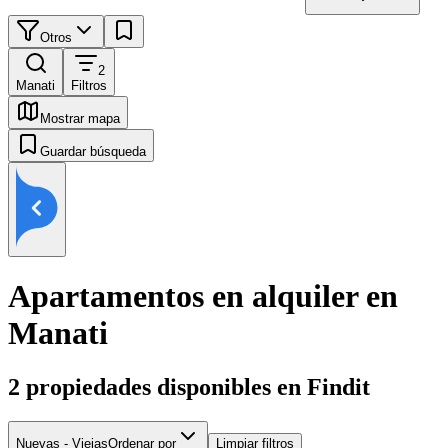
Otros
2
Manati
Filtros
Mostrar mapa
Guardar búsqueda
Apartamentos en alquiler en
Manati
2
propiedades disponibles en Findit
Nuevas - Viejas
Ordenar por
Limpiar filtros