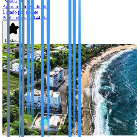
985
ft
Apartamento
en alquiler
Listado por agente
Publicado hace 144 días
Destacar