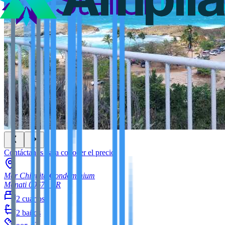
Contáctanos para conocer el precio
Mar Chiquita Condominium
Manati
00674
PR
2
cuartos
2
baños
2