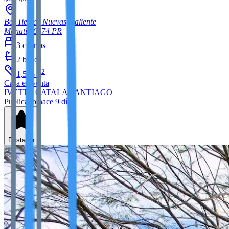
Bo. Tierras Nuevas, Saliente
Manati
00674
PR
3
cuartos
2
baños
2
1,526
ft
Casa
en venta
IVETTE CATALA SANTIAGO
Publicado hace 9 días
Destacar