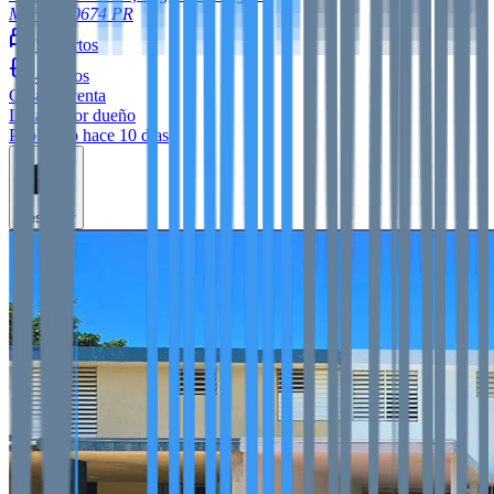
Manatí
00674
PR
5
cuartos
4
baños
Casa
en venta
Listado por dueño
Publicado hace 10 días
Destacar