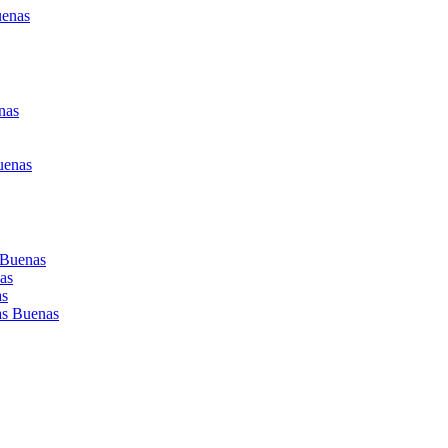
uenas
nas
uenas
 Buenas
as
as
as Buenas