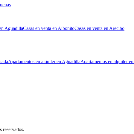
Buenas
en Aguadilla
Casas en venta en Aibonito
Casas en venta en Arecibo
uada
Apartamentos en alquiler en Aguadilla
Apartamentos en alquiler en
s reservados.