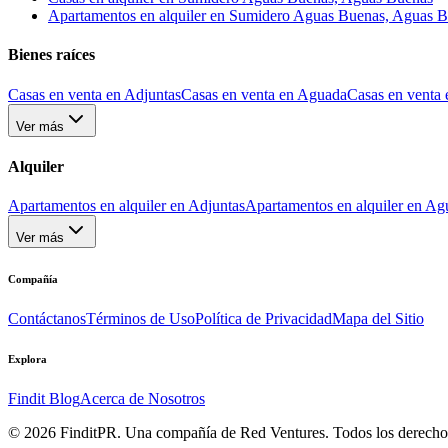
Apartamentos en alquiler en Sumidero Aguas Buenas, Aguas 
Bienes raíces
Casas en venta en Adjuntas
Casas en venta en Aguada
Casas en venta 
Ver más
Alquiler
Apartamentos en alquiler en Adjuntas
Apartamentos en alquiler en Ag
Ver más
Compañía
Contáctanos
Términos de Uso
Política de Privacidad
Mapa del Sitio
Explora
Findit Blog
Acerca de Nosotros
©
2026
FinditPR. Una compañía de Red Ventures. Todos los derecho