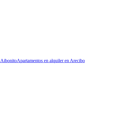
 Aibonito
Apartamentos en alquiler en Arecibo