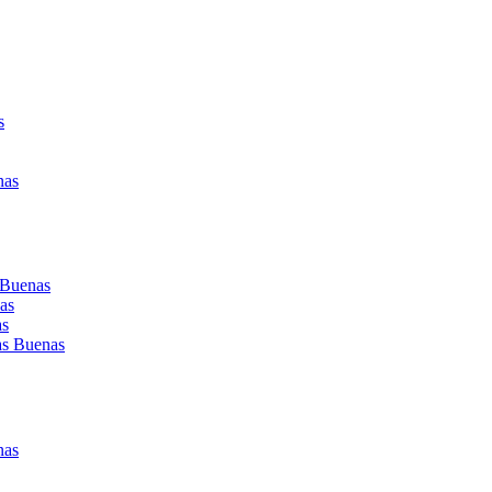
s
nas
 Buenas
as
as
as Buenas
nas