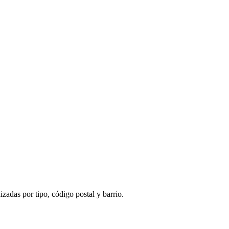
adas por tipo, código postal y barrio.