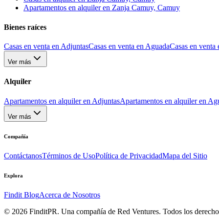
Apartamentos en alquiler en Zanja Camuy, Camuy
Bienes raíces
Casas en venta en Adjuntas
Casas en venta en Aguada
Casas en venta 
Ver más
Alquiler
Apartamentos en alquiler en Adjuntas
Apartamentos en alquiler en Ag
Ver más
Compañía
Contáctanos
Términos de Uso
Política de Privacidad
Mapa del Sitio
Explora
Findit Blog
Acerca de Nosotros
©
2026
FinditPR. Una compañía de Red Ventures. Todos los derecho