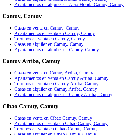
Apartamentos en alquiler en Abra Honda Camuy, Camuy
Camuy
,
Camuy
Casas en venta en Camuy, Camuy
Apartamentos en venta en Camuy, Camuy
Terrenos en venta en Camuy, Camuy
Casas en alquiler en Camuy, Camuy
Apartamentos en alquiler en Camuy, Camuy
Camuy Arriba
,
Camuy
Casas en venta en Camuy Arriba, Camuy
Apartamentos en venta en Camuy Arriba, Camuy
Terrenos en venta en Camuy Arriba, Camuy
Casas en alquiler en Camuy Arriba, Camuy
Apartamentos en alquiler en Camuy Arriba, Camuy
Cibao Camuy
,
Camuy
Casas en venta en Cibao Camuy, Camuy
Apartamentos en venta en Cibao Camuy, Camuy
Terrenos en venta en Cibao Camuy, Camuy
Casas en alquiler en Cibao Camuy, Camuy