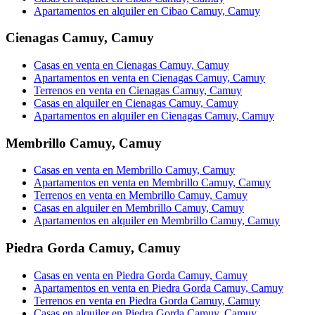
Apartamentos en alquiler en Cibao Camuy, Camuy
Cienagas Camuy
,
Camuy
Casas en venta en Cienagas Camuy, Camuy
Apartamentos en venta en Cienagas Camuy, Camuy
Terrenos en venta en Cienagas Camuy, Camuy
Casas en alquiler en Cienagas Camuy, Camuy
Apartamentos en alquiler en Cienagas Camuy, Camuy
Membrillo Camuy
,
Camuy
Casas en venta en Membrillo Camuy, Camuy
Apartamentos en venta en Membrillo Camuy, Camuy
Terrenos en venta en Membrillo Camuy, Camuy
Casas en alquiler en Membrillo Camuy, Camuy
Apartamentos en alquiler en Membrillo Camuy, Camuy
Piedra Gorda Camuy
,
Camuy
Casas en venta en Piedra Gorda Camuy, Camuy
Apartamentos en venta en Piedra Gorda Camuy, Camuy
Terrenos en venta en Piedra Gorda Camuy, Camuy
Casas en alquiler en Piedra Gorda Camuy, Camuy