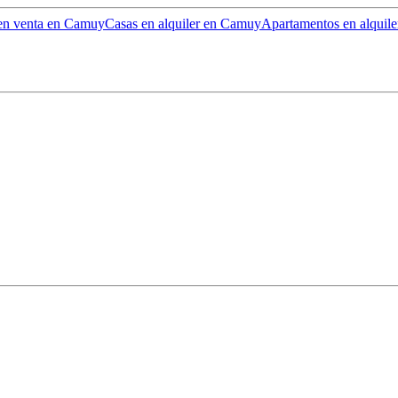
en venta en Camuy
Casas en alquiler en Camuy
Apartamentos en alquil