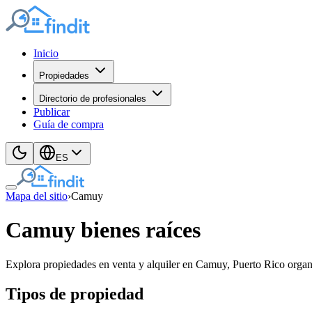
Inicio
Propiedades
Directorio de profesionales
Publicar
Guía de compra
ES
Mapa del sitio
›
Camuy
Camuy bienes raíces
Explora propiedades en venta y alquiler en Camuy, Puerto Rico organiz
Tipos de propiedad