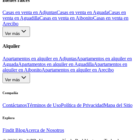
Bienes raíces
Casas en venta en Adjuntas
Casas en venta en Aguada
Casas en
venta en Aguadilla
Casas en venta en Aibonito
Casas en venta en
Arecibo
Ver más
Alquiler
Apartamentos en alquiler en Adjuntas
Apartamentos en alquiler en
Aguada
Apartamentos en alquiler en Aguadilla
Apartamentos en
alquiler en Aibonito
Apartamentos en alquiler en Arecibo
Ver más
Compañía
Contáctanos
Términos de Uso
Política de Privacidad
Mapa del Sitio
Explora
Findit Blog
Acerca de Nosotros