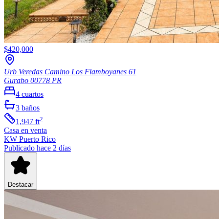
$420,000
Urb Veredas Camino Los Flamboyanes 61
Gurabo
00778
PR
4
cuartos
3
baños
2
1,947
ft
Casa
en venta
KW Puerto Rico
Publicado hace 2 días
Destacar