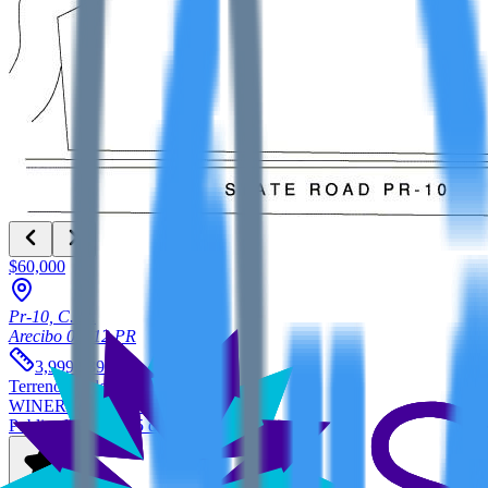
$60,000
Pr-10, C. St.
Arecibo
00612
PR
2
3,999.939
m
Terreno
en alquiler
WINER PROPERTY GROUP
Publicado hace 645 días