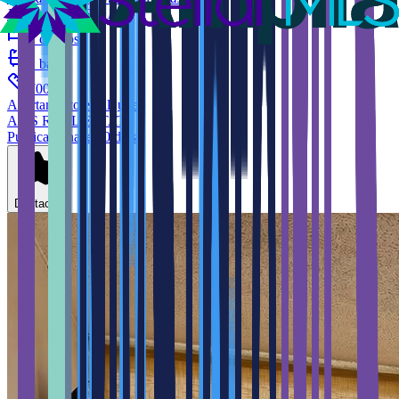
Mayaguez
00680
PR
2
cuartos
1
baño
2
700
ft
Apartamento
en alquiler
APIS REAL ESTATE
Publicado hace 10 días
Destacar