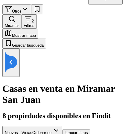
Otros
2
Miramar
Filtros
Mostrar mapa
Guardar búsqueda
Casas en venta en Miramar
San Juan
8
propiedades disponibles en Findit
Nuevas - Viejas
Ordenar por
Limpiar filtros