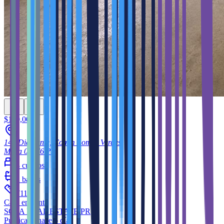
$150,000
140 Diamante, Comm Lomas Verdes
Moca
00676
PR
3
cuartos
2
baños
2
711
ft
Casa
en venta
SOSA REAL ESTATE PR
Publicado hace 6 días