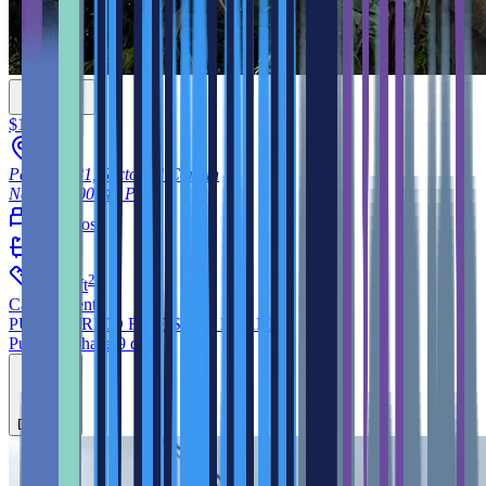
$130,000
Parcela 181, Sector El Comun
Naguabo
00744
PR
3
cuartos
1
baño
2
1,200
ft
Casa
en venta
PUERTO RICO FIVE STAR REALTY
Publicado hace 9 días
Destacar