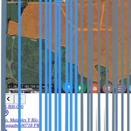
$1,800,000
Bo. Maizales Y Río,
Naguabo
00718
PR