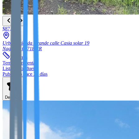
$87,000
Urb. Hacienda Grande calle Casia solar 19
Naguabo
00718
PR
2.9
acres
Terreno
en venta
Listado por dueño
Publicado hace 25 días
Destacar