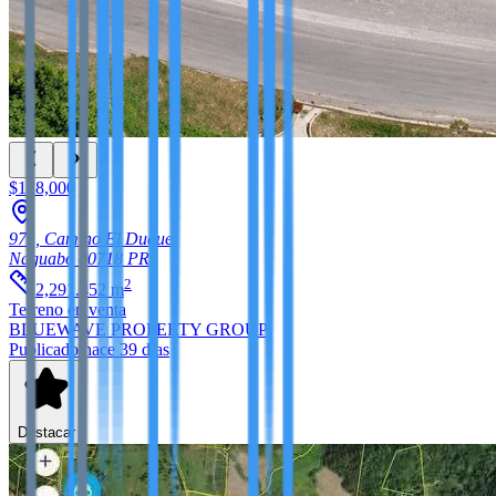
$128,000
971, Camino El Duque
Naguabo
00718
PR
2
2,291.452
m
Terreno
en venta
BLUEWAVE PROPERTY GROUP
Publicado hace 39 días
Destacar