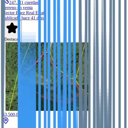
247.111
cuerdas
Terreno
en venta
Hector Baez Real Estate
Publicado hace 41 días
Destacar
$3,500,000