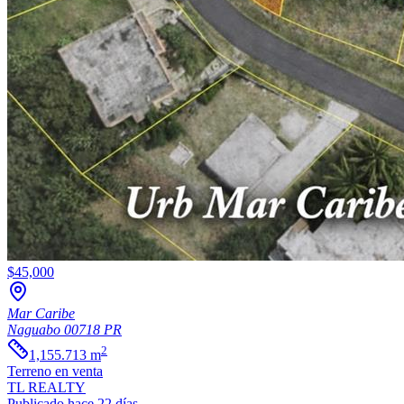
$45,000
Mar Caribe
Naguabo
00718
PR
2
1,155.713
m
Terreno
en venta
TL REALTY
Publicado hace 22 días