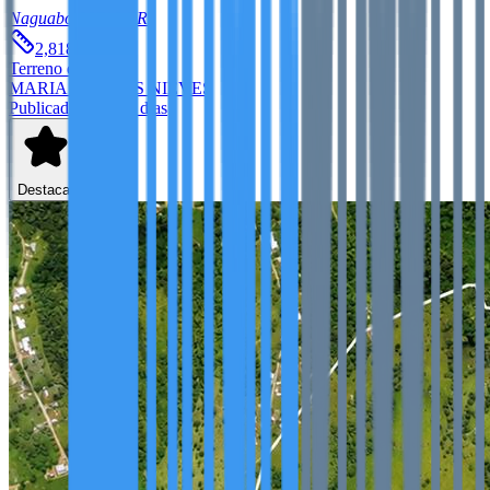
Naguabo
00718
PR
2
2,818.863
m
Terreno
en venta
MARIA I RAMOS NIEVES
Publicado hace 78 días
Destacar