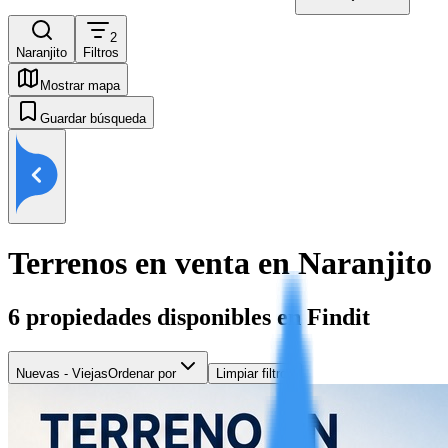
2
Naranjito
Filtros
Mostrar mapa
Guardar búsqueda
Terrenos en venta en Naranjito
6
propiedades disponibles en Findit
Nuevas - Viejas
Ordenar por
Limpiar filtros