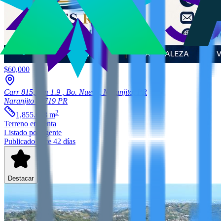
$60,000
Carr 815, Km 1.9 , Bo. Nuevo, Naranjito, PR
Naranjito
00719
PR
2
1,855.018
m
Terreno
en venta
Listado por agente
Publicado hace 42 días
Destacar