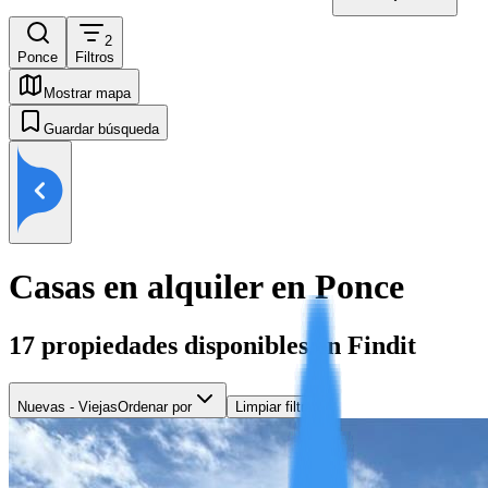
2
Ponce
Filtros
Mostrar mapa
Guardar búsqueda
Casas en alquiler en Ponce
17
propiedades disponibles en Findit
Nuevas - Viejas
Ordenar por
Limpiar filtros