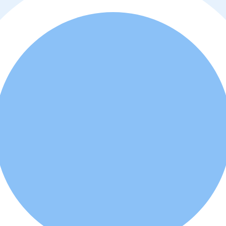
o
y
política de privacidad
. Además, usted está de acuerdo que el profes
d a comprar o alquilar la propiedad.