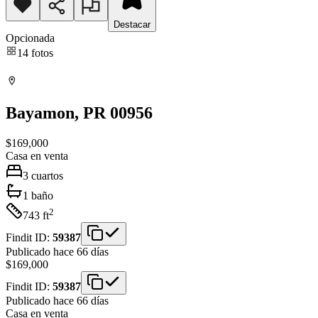
Destacar
Opcionada
14
fotos
Bayamon
, PR
00956
$169,000
Casa
en venta
3
cuartos
1
baño
2
743
ft
Findit ID:
59387
Publicado hace 66 días
$169,000
Findit ID:
59387
Publicado hace 66 días
Casa
en venta