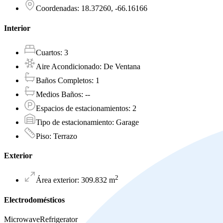
Coordenadas
:
18.37260, -66.16166
Interior
Cuartos
:
3
Aire Acondicionado
:
De Ventana
Baños Completos
:
1
Medios Baños
:
--
Espacios de estacionamientos
:
2
Tipo de estacionamiento
:
Garage
Piso
:
Terrazo
Exterior
2
Área exterior
:
309.832
m
Electrodomésticos
Microwave
Refrigerator