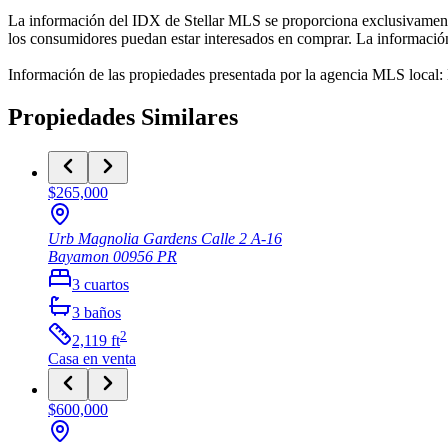
La información del IDX de Stellar MLS se proporciona exclusivamente 
los consumidores puedan estar interesados en comprar. La información 
Información de las propiedades presentada por la agencia MLS local
Propiedades Similares
$265,000
Urb Magnolia Gardens Calle 2 A-16
Bayamon
00956
PR
3
cuartos
3
baños
2
2,119
ft
Casa
en venta
$600,000