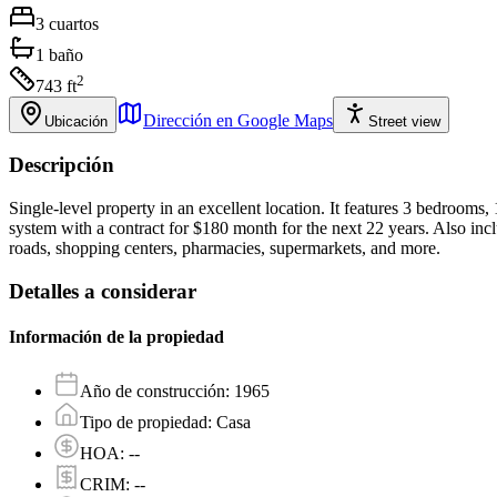
3
cuartos
1
baño
2
743
ft
Dirección en Google Maps
Ubicación
Street view
Descripción
Single-level property in an excellent location. It features 3 bedrooms,
system with a contract for $180 month for the next 22 years. Also includ
roads, shopping centers, pharmacies, supermarkets, and more.
Detalles a considerar
Información de la propiedad
Año de construcción
:
1965
Tipo de propiedad
:
Casa
HOA
:
--
CRIM
:
--