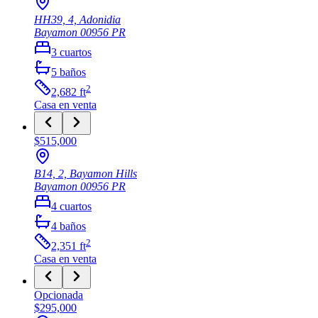
HH39, 4, Adonidia
Bayamon
00956
PR
3
cuartos
5
baños
2
2,682
ft
Casa
en venta
$515,000
B14, 2, Bayamon Hills
Bayamon
00956
PR
4
cuartos
4
baños
2
2,351
ft
Casa
en venta
Opcionada
$295,000