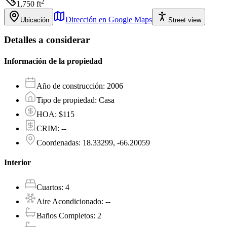
2
1,750
ft
Dirección en Google Maps
Ubicación
Street view
Detalles a considerar
Información de la propiedad
Año de construcción
:
2006
Tipo de propiedad
:
Casa
HOA
:
$115
CRIM
:
--
Coordenadas
:
18.33299, -66.20059
Interior
Cuartos
:
4
Aire Acondicionado
:
--
Baños Completos
:
2