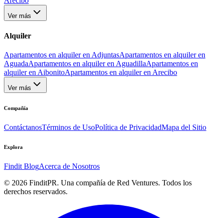
Arecibo
Ver más
Alquiler
Apartamentos en alquiler en Adjuntas
Apartamentos en alquiler en
Aguada
Apartamentos en alquiler en Aguadilla
Apartamentos en
alquiler en Aibonito
Apartamentos en alquiler en Arecibo
Ver más
Compañía
Contáctanos
Términos de Uso
Política de Privacidad
Mapa del Sitio
Explora
Findit Blog
Acerca de Nosotros
©
2026
FinditPR. Una compañía de Red Ventures. Todos los
derechos reservados.