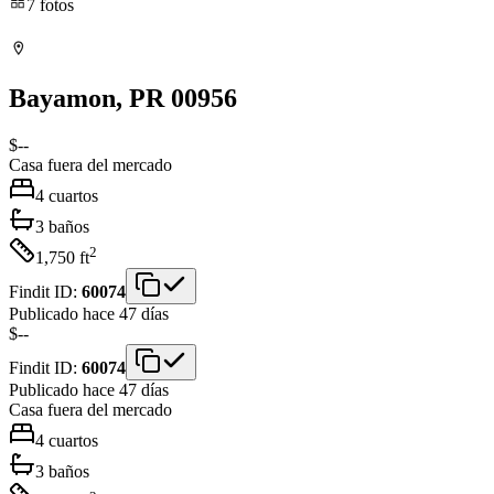
7
fotos
Bayamon
, PR
00956
$--
Casa
fuera del mercado
4
cuartos
3
baños
2
1,750
ft
Findit ID:
60074
Publicado hace 47 días
$--
Findit ID:
60074
Publicado hace 47 días
Casa
fuera del mercado
4
cuartos
3
baños