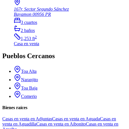
167r, Sector Segundo Sánchez
Bayamon
00956
PR
3
cuartos
2
baños
2
1,253
ft
Casa
en venta
Pueblos Cercanos
Toa Alta
Naranjito
Toa Baja
Comerio
Bienes raíces
Casas en venta en Adjuntas
Casas en venta en Aguada
Casas en
venta en Aguadilla
Casas en venta en Aibonito
Casas en venta en