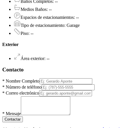
Baños Completos
:
--
Medios Baños
:
--
Espacios de estacionamientos
:
--
Tipo de estacionamiento
:
Garage
Piso
:
--
Exterior
Área exterior
:
--
Contacto
*
Nombre Completo
*
Número de teléfono
*
Correo electrónico
*
Mensaje
Contactar