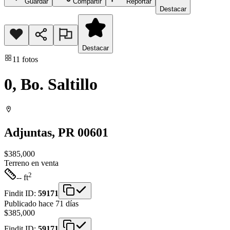
Guardar
Compartir
Reportar
Destacar
Destacar
11
fotos
0, Bo. Saltillo
Adjuntas
, PR
00601
$385,000
Terreno
en venta
2
-- ft
Findit ID:
59171
Publicado hace 71 días
$385,000
Findit ID:
59171