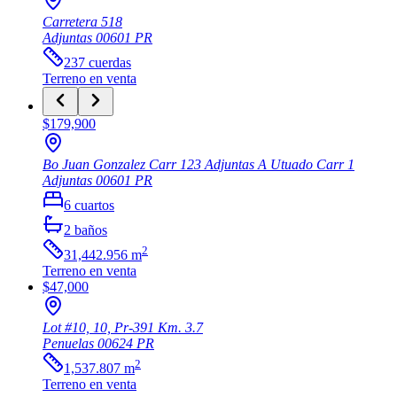
Carretera 518
Adjuntas
00601
PR
237
cuerdas
Terreno
en venta
$179,900
Bo Juan Gonzalez Carr 123 Adjuntas A Utuado Carr 1
Adjuntas
00601
PR
6
cuartos
2
baños
2
31,442.956
m
Terreno
en venta
$47,000
Lot #10, 10, Pr-391 Km. 3.7
Penuelas
00624
PR
2
1,537.807
m
Terreno
en venta