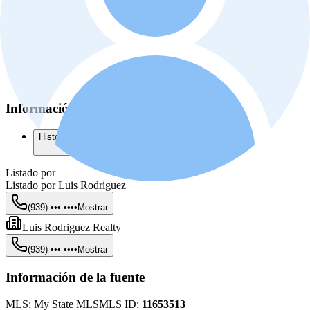
Información adicional
Historial del listado
Listado por
Listado por
Luis Rodriguez
(939) •••-••••
Mostrar
Luis Rodriguez Realty
(939) •••-••••
Mostrar
Información de la fuente
MLS:
My State MLS
MLS ID:
11653513