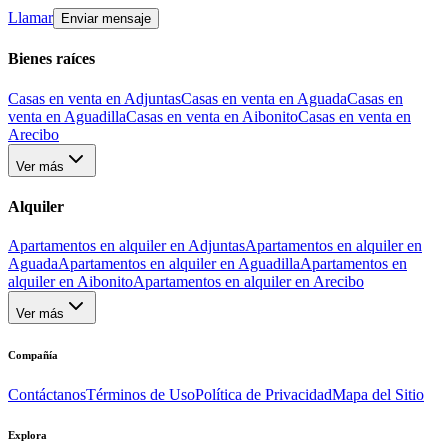
Llamar
Enviar mensaje
Bienes raíces
Casas en venta en Adjuntas
Casas en venta en Aguada
Casas en
venta en Aguadilla
Casas en venta en Aibonito
Casas en venta en
Arecibo
Ver más
Alquiler
Apartamentos en alquiler en Adjuntas
Apartamentos en alquiler en
Aguada
Apartamentos en alquiler en Aguadilla
Apartamentos en
alquiler en Aibonito
Apartamentos en alquiler en Arecibo
Ver más
Compañía
Contáctanos
Términos de Uso
Política de Privacidad
Mapa del Sitio
Explora