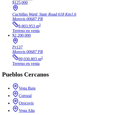
$125,000
Cuchillas Ward, State Road 618 Km1.6
Morovis
00687
PR
2
8,803.953
m
Terreno
en venta
$2,200,000
Pr137
Morovis
00687
PR
2
89,030.803
m
Terreno
en venta
Pueblos Cercanos
Vega Baja
Corozal
Orocovis
Vega Alta