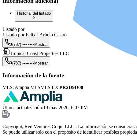
Información adicional
Historial del listado
Listado por
Listado por
Felix J Arbelo Castro
(787) •••-••••
Mostrar
Tropical Coast Properties LLC
(787) •••-••••
Mostrar
Información de la fuente
MLS:
Amplia MLS
MLS ID:
PR2D9D00
Última actualización
:
19 may 2026, 6:07 PM
Copyright, Red Ventures Coqui LLC.. La información se considera con
Se puede utilizar solo con el propósito de identificar posibles propie