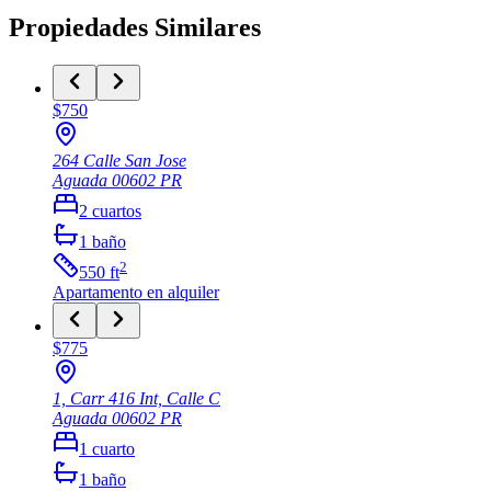
Propiedades Similares
$750
264 Calle San Jose
Aguada
00602
PR
2
cuartos
1
baño
2
550
ft
Apartamento
en alquiler
$775
1, Carr 416 Int, Calle C
Aguada
00602
PR
1
cuarto
1
baño