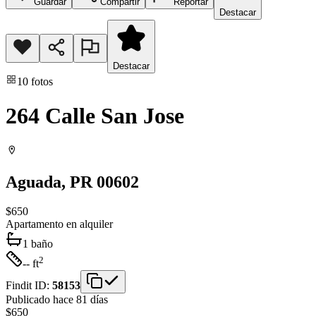
Guardar
Compartir
Reportar
Destacar
Destacar
10
fotos
264 Calle San Jose
Aguada
, PR
00602
$650
Apartamento
en alquiler
1
baño
2
-- ft
Findit ID:
58153
Publicado hace 81 días
$650