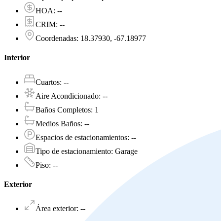
HOA
:
--
CRIM
:
--
Coordenadas
:
18.37930, -67.18977
Interior
Cuartos
:
--
Aire Acondicionado
:
--
Baños Completos
:
1
Medios Baños
:
--
Espacios de estacionamientos
:
--
Tipo de estacionamiento
:
Garage
Piso
:
--
Exterior
Área exterior
:
--