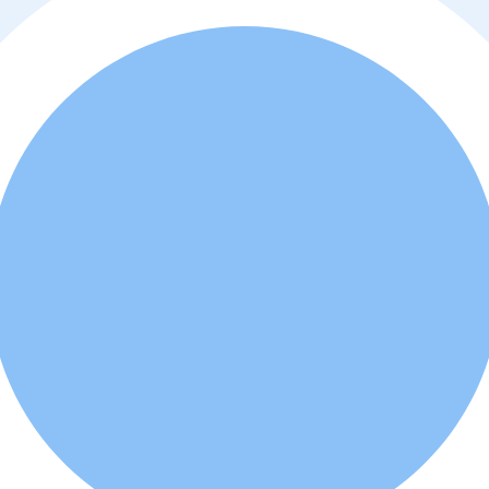
o
y
política de privacidad
. Además, usted está de acuerdo que el profes
d a comprar o alquilar la propiedad.