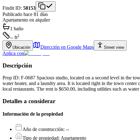
Findit ID:
58153
Publicado hace 81 días
Apartamento
en alquiler
1
baño
2
-- ft
Dirección en Google Maps
Ubicación
Street view
Aplica con
Descripción
Prop ID: F-0687 Spacious studio, located on a second level in the town 
water heater, and a laundry area. It is located right in the town cent
local restaurants. The rent is $650.00, including utilities such as wat
Detalles a considerar
Información de la propiedad
Año de construcción
:
--
Tipo de propiedad
:
Apartamento