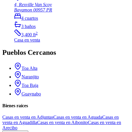
4, Rexville Van Scoy
Bayamon
00957
PR
4
cuartos
3
baños
2
3,400
ft
Casa
en venta
Pueblos Cercanos
Toa Alta
Naranjito
Toa Baja
Guaynabo
Bienes raíces
Casas en venta en Adjuntas
Casas en venta en Aguada
Casas en
venta en Aguadilla
Casas en venta en Aibonito
Casas en venta en
Arecibo