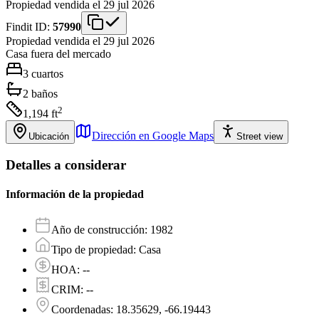
Propiedad vendida el 29 jul 2026
Findit ID:
57990
Propiedad vendida el 29 jul 2026
Casa
fuera del mercado
3
cuartos
2
baños
2
1,194
ft
Dirección en Google Maps
Ubicación
Street view
Detalles a considerar
Información de la propiedad
Año de construcción
:
1982
Tipo de propiedad
:
Casa
HOA
:
--
CRIM
:
--
Coordenadas
:
18.35629, -66.19443