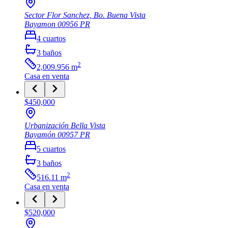
Sector Flor Sanchez, Bo. Buena Vista
Bayamon
00956
PR
4
cuartos
3
baños
2
2,009.956
m
Casa
en venta
$450,000
Urbanización Bella Vista
Bayamón
00957
PR
5
cuartos
3
baños
2
516.11
m
Casa
en venta
$520,000