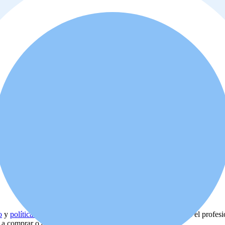
o
y
política de privacidad
. Además, usted está de acuerdo que el profes
d a comprar o alquilar la propiedad.