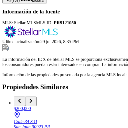
(787) •••-••••
Mostrar
Información de la fuente
MLS:
Stellar MLS
MLS ID:
PR9121050
Última actualización
:
29 jul 2026, 8:35 PM
La información del IDX de Stellar MLS se proporciona exclusivamente 
los consumidores puedan estar interesados en comprar. La información 
Información de las propiedades presentada por la agencia MLS local
Propiedades Similares
$200,000
Calle 34 S O
San Juan
00923
PR