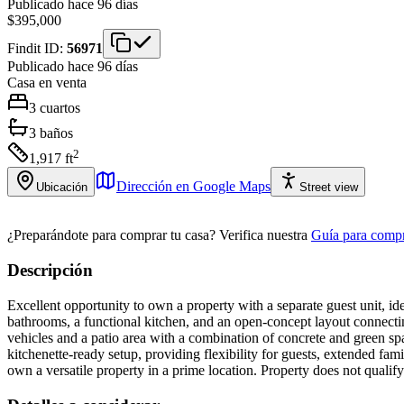
Publicado hace 96 días
$395,000
Findit ID:
56971
Publicado hace 96 días
Casa
en venta
3
cuartos
3
baños
2
1,917
ft
Dirección en Google Maps
Ubicación
Street view
¿Preparándote para comprar tu casa?
Verifica nuestra
Guía para compr
Descripción
Excellent opportunity to own a property with a separate guest unit, id
bathrooms, a functional kitchen, and an open-concept layout connecting
vehicles and a patio area with a combination of concrete and green spa
kitchenette-ready setup, providing flexibility for guests, extended fa
own a versatile property in a prime location. Property does not qualif