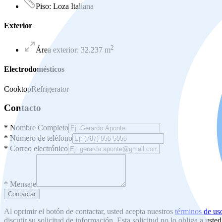
Piso
:
Loza Italiana
Exterior
2
Área exterior
:
32.237
m
Electrodomésticos
Cooktop
Refrigerator
Contacto
*
Nombre Completo
*
Número de teléfono
*
Correo electrónico
*
Mensaje
Contactar
Al oprimir el botón de contactar, usted acepta nuestros
términos de us
discutir su solicitud de información. Esta solicitud no lo obliga a uste