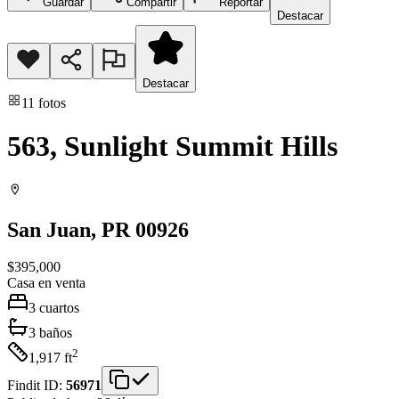
Guardar
Compartir
Reportar
Destacar
Destacar
11
fotos
563, Sunlight Summit Hills
San Juan
, PR
00926
$395,000
Casa
en venta
3
cuartos
3
baños
2
1,917
ft
Findit ID:
56971