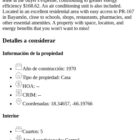
lease at the buyer's expense, contributing to greater energy
efficiency $168.62. An air conditioning unit is also included.
Located in an excellent residential area with easy access to PR-167
in Bayamón, close to schools, shops, restaurants, pharmacies, and
other essential amenities. A property with space, location, and
energy benefits that you won't want to miss!
Detalles a considerar
Información de la propiedad
Año de construcción
:
1970
Tipo de propiedad
:
Casa
HOA
:
--
CRIM
:
--
Coordenadas
:
18.34657, -66.19766
Interior
Cuartos
:
5