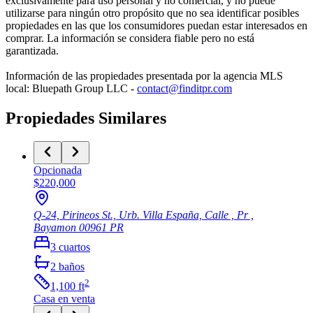
exclusivamente para uso personal y no comercial, y no puede
utilizarse para ningún otro propósito que no sea identificar posibles
propiedades en las que los consumidores puedan estar interesados en
comprar. La información se considera fiable pero no está
garantizada.
Información de las propiedades presentada por la agencia MLS
local: Bluepath Group LLC -
contact@finditpr.com
Propiedades Similares
Opcionada
$220,000
Q-24, Pirineos St., Urb. Villa España, Calle , Pr ,
Bayamon
00961
PR
3
cuartos
2
baños
2
1,100
ft
Casa
en venta