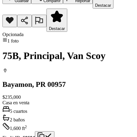
Guardar
Compartir
Reportar
Destacar
Destacar
Opcionada
1
foto
75B, Principal, Van Scoy
Bayamon
, PR
00957
$235,000
Casa
en venta
5
cuartos
2
baños
2
1,600
ft