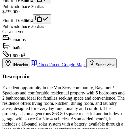
Findit ID:
60604
Publicado hace 36 días
$235,000
Findit ID:
60604
Publicado hace 36 días
Casa
en venta
5
cuartos
2
baños
2
1,600
ft
Dirección en Google Maps
Ubicación
Street view
Descripción
Excellent opportunity in the Van Scoy community, Bayamón!
Spacious and comfortable residential property with 5 bedrooms and
2 bathrooms, ideal for families seeking space and convenience. The
residence offers living room, kitchen, dining room, and laundry
areas, designed for everyday functionality and comfort. The
property sits on a generous 863.80 square meter lot and includes a
garage with space for 3 to 4 vehicles. As an added benefit, it
includes a 10-panel solar system with a battery, available through a