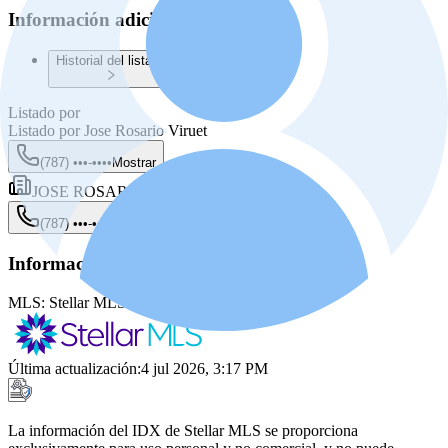
Información adicional
Historial del listado
Listado por
Listado por
Jose Rosario Viruet
(787) •••-••••
Mostrar
JOSE ROSARIO REAL ESTATE
(787) •••-••••
Mostrar
Información de la fuente
MLS:
Stellar MLS
MLS ID:
PR9122531
Última actualización
:
4 jul 2026, 3:17 PM
La información del IDX de Stellar MLS se proporciona