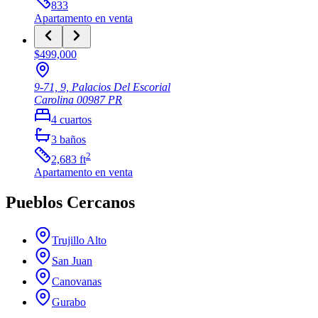
833
Apartamento
en venta
$499,000
9-71, 9, Palacios Del Escorial
Carolina
00987
PR
4
cuartos
3
baños
2
2,683
ft
Apartamento
en venta
Pueblos Cercanos
Trujillo Alto
San Juan
Canovanas
Gurabo