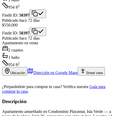
2
954
ft
Findit ID:
58397
Publicado hace 72 días
$550,000
Findit ID:
58397
Publicado hace 72 días
Apartamento
en venta
2
cuartos
1
baño
2
954
ft
Dirección en Google Maps
Ubicación
Street view
¿Preparándote para comprar tu casa?
Verifica nuestra
Guía para
comprar tu casa
.
Descripción
Apartamento amueblado en Condominio Playamar, Isla Verde — a