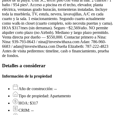
pasos de la playa. Unit 3C, tercer piso con vista al mar. 2 cuartos / 1
baño / 954 pies². Acceso a piscina en el techo, elevador, planta
eléctrica, ventanas grado huracán, tormenteras instaladas. Incluye
toda la mueblería, TV, estufa, nevera, lavavajillas, A/C en cada
cuarto y la sala. 1 estacionamiento. Segundo cuarto actualmente
como walk-in closet (cuarto completo, solo necesita puertas y cama).
HOA $317/mes (sin derramas). Seguro ~$2,569/año. NO permite
alquiler corto plazo (no Airbnb). Mediano y largo plazo permitido.
Venta directa por dueño — $550,000. Contactar primero a Nina:
Nina: 939-793-0643 / nina@investwithaxa.com Adan: 786-960-
6683 / adan@investwithaxa.com Dueña Elizabeth: 787-222-4823
Antes de visita pediremos: timeline, cash o financiamiento, prueba
de fondos.
Detalles a considerar
Información de la propiedad
Año de construcción
:
--
Tipo de propiedad
:
Apartamento
HOA
:
$317
CRIM
:
--