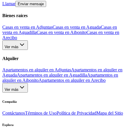
Llamar
Enviar mensaje
Bienes raíces
Casas en venta en Adjuntas
Casas en venta en Aguada
Casas en
venta en Aguadilla
Casas en venta en Aibonito
Casas en venta en
Arecibo
Ver más
Alquiler
Apartamentos en alquiler en Adjuntas
Apartamentos en alquiler en
Aguada
Apartamentos en alquiler en Aguadilla
Apartamentos en
alquiler en Aibonito
Apartamentos en alquiler en Arecibo
Ver más
Compañía
Contáctanos
Términos de Uso
Política de Privacidad
Mapa del Sitio
Explora