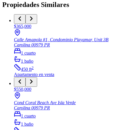
Propiedades Similares
$365,000
Calle Amapola #1, Condominio Playamar, Unit 3B
Carolina
00979
PR
1
cuarto
1
baño
2
450
ft
Apartamento
en venta
$550,000
Cond Coral Beach Ave Isla Verde
Carolina
00979
PR
1
cuarto
1
baño