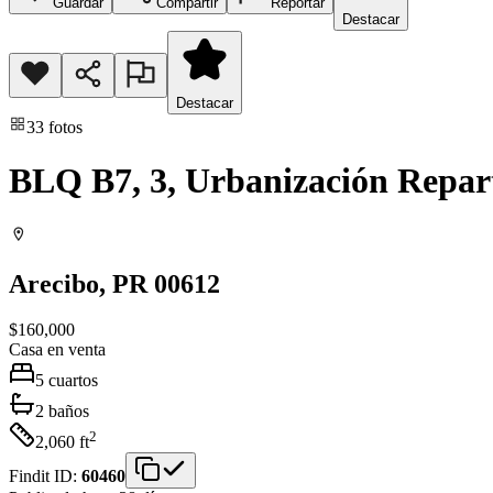
Guardar
Compartir
Reportar
Destacar
Destacar
33
fotos
BLQ B7, 3, Urbanización Repa
Arecibo
, PR
00612
$160,000
Casa
en venta
5
cuartos
2
baños
2
2,060
ft
Findit ID:
60460