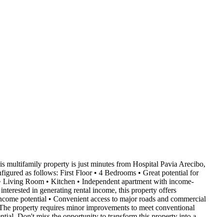
s multifamily property is just minutes from Hospital Pavia Arecibo,
nfigured as follows: First Floor • 4 Bedrooms • Great potential for
m • Living Room • Kitchen • Independent apartment with income-
nterested in generating rental income, this property offers
al income potential • Convenient access to major roads and commercial
y. The property requires minor improvements to meet conventional
tial. Don't miss the opportunity to transform this property into a