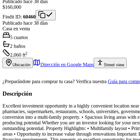
Publicado hace 38 días
$160,000
Findit ID:
60460
Publicado hace 38 días
Casa
en venta
5
cuartos
2
baños
2
2,060
ft
Dirección en Google Maps
Ubicación
Street view
¿Preparándote para comprar tu casa?
Verifica nuestra
Guía para compr
Descripción
Excellent investment opportunity in a highly convenient location near
pharmacies, supermarkets, restaurants, schools, universities, governme
conversion into a multi-family property. • Spacious living areas wi
producing potential Whether you are an investor looking for your next 
outstanding potential. Property Highlights: • Multifamily layout • Pri
areas • Opportunity to increase value through renovations Important: 
financing requirements. This presents an excellent opportunity for inve