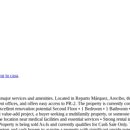
ar tu casa
.
 major services and amenities. Located in Reparto Márquez, Arecibo, thi
nt offices, and offers easy access to PR-2. The property is currently co
th excellent renovation potential Second Floor • 1 Bedroom • 1 Bathroo
value-add project, a buyer seeking a multifamily property, or someone i
me location near medical facilities and essential services • Strong rent
Property is being sold As-Is and currently qualifies for Cash Sale Onl
stors and cash buyers to acquire a property with significant upside poten