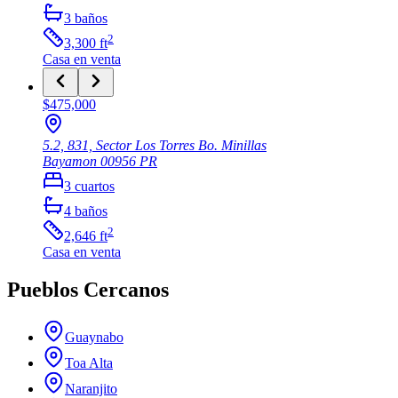
3
baños
2
3,300
ft
Casa
en venta
$475,000
5.2, 831, Sector Los Torres Bo. Minillas
Bayamon
00956
PR
3
cuartos
4
baños
2
2,646
ft
Casa
en venta
Pueblos Cercanos
Guaynabo
Toa Alta
Naranjito