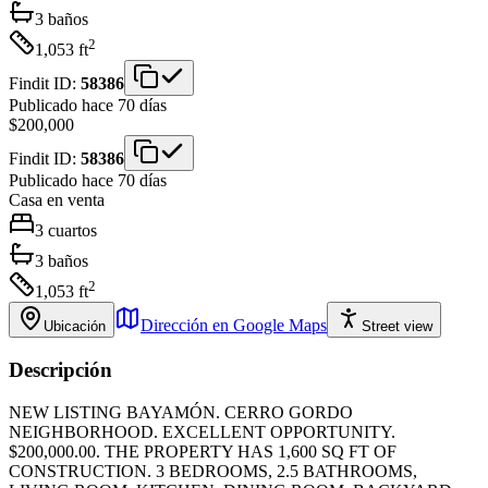
3
baños
2
1,053
ft
Findit ID:
58386
Publicado hace 70 días
$200,000
Findit ID:
58386
Publicado hace 70 días
Casa
en venta
3
cuartos
3
baños
2
1,053
ft
Dirección en Google Maps
Ubicación
Street view
Descripción
NEW LISTING BAYAMÓN. CERRO GORDO
NEIGHBORHOOD. EXCELLENT OPPORTUNITY.
$200,000.00. THE PROPERTY HAS 1,600 SQ FT OF
CONSTRUCTION. 3 BEDROOMS, 2.5 BATHROOMS,