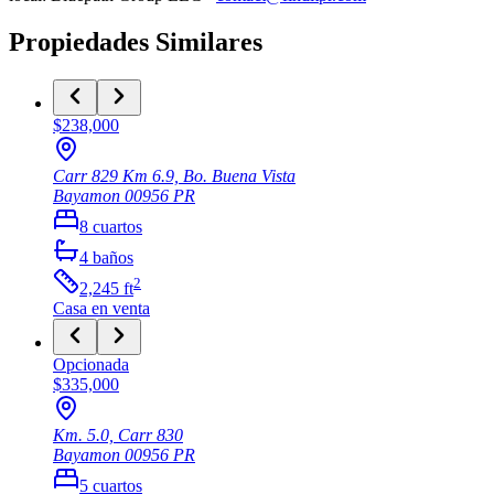
Propiedades Similares
$238,000
Carr 829 Km 6.9, Bo. Buena Vista
Bayamon
00956
PR
8
cuartos
4
baños
2
2,245
ft
Casa
en venta
Opcionada
$335,000
Km. 5.0, Carr 830
Bayamon
00956
PR
5
cuartos