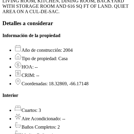
LIVING ROOM, KITCHEN, DINING ROOM, BACKYARD
WITH STORAGE ROOM AND 616 SQ FT OF LAND. QUIET
AREA ON A CUL-DE-SAC.
Detalles a considerar
Información de la propiedad
Año de construcción
:
2004
Tipo de propiedad
:
Casa
HOA
:
--
CRIM
:
--
Coordenadas
:
18.32869, -66.17148
Interior
Cuartos
:
3
Aire Acondicionado
:
--
Baños Completos
:
2