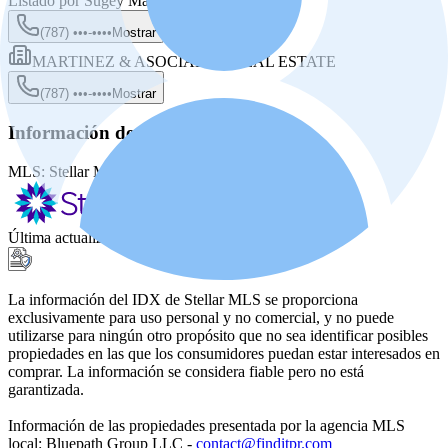
Listado por
Sugey Martinez
(787) •••-••••
Mostrar
MARTINEZ & ASOCIADOS REAL ESTATE
(787) •••-••••
Mostrar
Información de la fuente
MLS:
Stellar MLS
MLS ID:
PR9121655
Última actualización
:
30 may 2026, 2:26 PM
La información del IDX de Stellar MLS se proporciona
exclusivamente para uso personal y no comercial, y no puede
utilizarse para ningún otro propósito que no sea identificar posibles
propiedades en las que los consumidores puedan estar interesados en
comprar. La información se considera fiable pero no está
garantizada.
Información de las propiedades presentada por la agencia MLS
local: Bluepath Group LLC -
contact@finditpr.com