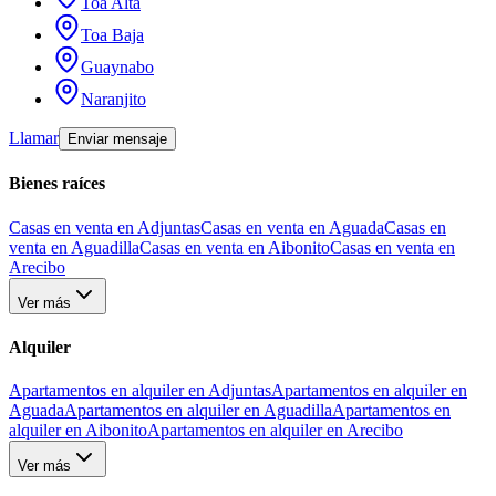
Toa Alta
Toa Baja
Guaynabo
Naranjito
Llamar
Enviar mensaje
Bienes raíces
Casas en venta en Adjuntas
Casas en venta en Aguada
Casas en
venta en Aguadilla
Casas en venta en Aibonito
Casas en venta en
Arecibo
Ver más
Alquiler
Apartamentos en alquiler en Adjuntas
Apartamentos en alquiler en
Aguada
Apartamentos en alquiler en Aguadilla
Apartamentos en
alquiler en Aibonito
Apartamentos en alquiler en Arecibo
Ver más