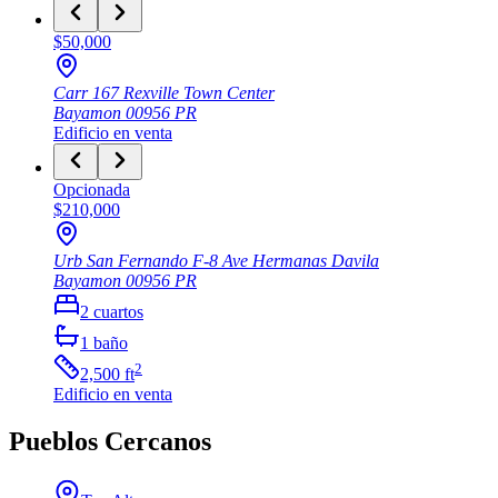
$50,000
Carr 167 Rexville Town Center
Bayamon
00956
PR
Edificio
en venta
Opcionada
$210,000
Urb San Fernando F-8 Ave Hermanas Davila
Bayamon
00956
PR
2
cuartos
1
baño
2
2,500
ft
Edificio
en venta
Pueblos Cercanos