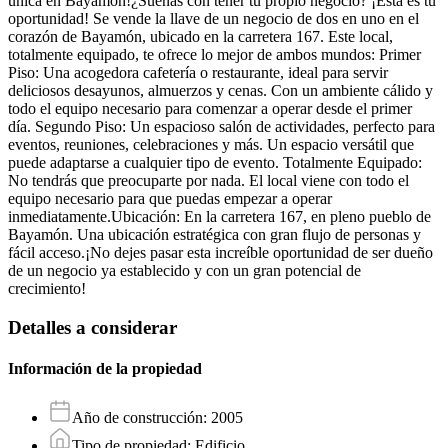
única en Bayamón!¿Sueñas con tener tu propio negocio? ¡Esta es tu
oportunidad! Se vende la llave de un negocio de dos en uno en el
corazón de Bayamón, ubicado en la carretera 167. Este local,
totalmente equipado, te ofrece lo mejor de ambos mundos: Primer
Piso: Una acogedora cafetería o restaurante, ideal para servir
deliciosos desayunos, almuerzos y cenas. Con un ambiente cálido y
todo el equipo necesario para comenzar a operar desde el primer
día. Segundo Piso: Un espacioso salón de actividades, perfecto para
eventos, reuniones, celebraciones y más. Un espacio versátil que
puede adaptarse a cualquier tipo de evento. Totalmente Equipado:
No tendrás que preocuparte por nada. El local viene con todo el
equipo necesario para que puedas empezar a operar
inmediatamente.Ubicación: En la carretera 167, en pleno pueblo de
Bayamón. Una ubicación estratégica con gran flujo de personas y
fácil acceso.¡No dejes pasar esta increíble oportunidad de ser dueño
de un negocio ya establecido y con un gran potencial de
crecimiento!
Detalles a considerar
Información de la propiedad
Año de construcción
:
2005
Tipo de propiedad
:
Edificio