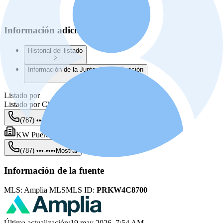
Información adicional
Historial del listado
Información de la Junta de Planificación
Listado por
Listado por
Christian Perez
(787) •••-••••
Mostrar
KW Puerto Rico
(787) •••-••••
Mostrar
Información de la fuente
MLS:
Amplia MLS
MLS ID:
PRKW4C8700
Última actualización
:
19 may 2026, 7:54 AM