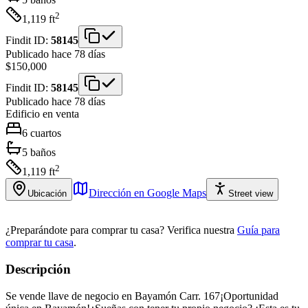
2
1,119
ft
Findit ID:
58145
Publicado hace 78 días
$150,000
Findit ID:
58145
Publicado hace 78 días
Edificio
en venta
6
cuartos
5
baños
2
1,119
ft
Dirección en Google Maps
Ubicación
Street view
¿Preparándote para comprar tu casa?
Verifica nuestra
Guía para
comprar tu casa
.
Descripción
Se vende llave de negocio en Bayamón Carr. 167¡Oportunidad