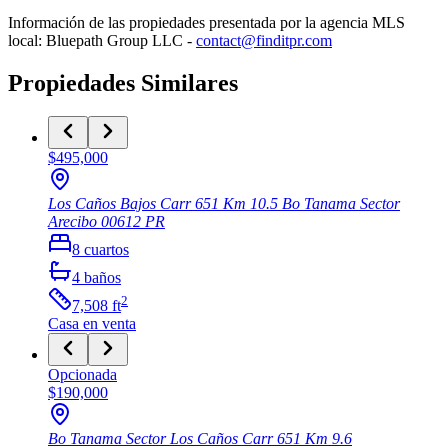
Información de las propiedades presentada por la agencia MLS
local: Bluepath Group LLC -
contact@finditpr.com
Propiedades Similares
$495,000
Los Caños Bajos Carr 651 Km 10.5 Bo Tanama Sector
Arecibo
00612
PR
8
cuartos
4
baños
2
7,508
ft
Casa
en venta
Opcionada
$190,000
Bo Tanama Sector Los Caños Carr 651 Km 9.6