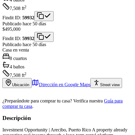
2
7,508
ft
Findit ID:
59932
Publicado hace 50 días
$495,000
Findit ID:
59932
Publicado hace 50 días
Casa
en venta
8
cuartos
4
baños
2
7,508
ft
Dirección en Google Maps
Ubicación
Street view
¿Preparándote para comprar tu casa?
Verifica nuestra
Guía para
comprar tu casa
.
Descripción
Investment Opportunity | Arecibo, Puerto Rico A property already