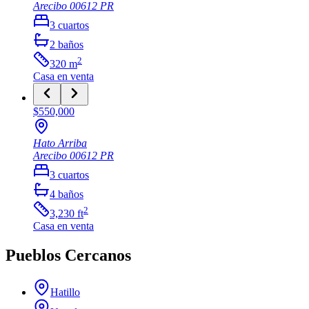
Arecibo
00612
PR
3
cuartos
2
baños
2
320
m
Casa
en venta
$550,000
Hato Arriba
Arecibo
00612
PR
3
cuartos
4
baños
2
3,230
ft
Casa
en venta
Pueblos Cercanos
Hatillo