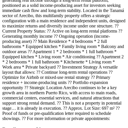
generating real income through a long-term rental platform,
positioned as a solid income-producing asset for investors seeking
immediate cash flow and long-term stability. Located in the Tanamá
sector of Arecibo, this multifamily property offers a strategic
configuration with a main residence and independent units, designed
to maximize returns and diversify income under one structure. ??
Current Property Status: ?? Active on long-term rental platforms ??
Generating monthly income ?? Ongoing operation (income-
producing asset) ?? Main Residence * 4 bedrooms * 2 full
bathrooms * Equipped kitchen * Family living room * Balcony and
outdoor areas ?? Apartment 1 * 2 bedrooms * 1 full bathroom *
Equipped kitchen * Living room * Air conditioning ?? Apartment 2
* 2 bedrooms * 1 full bathroom * Kitchenette * Living room *
Work area * Private backyard ?? Investment Strategy A versatile
layout that allows: ?? Continue long-term rental operations ??
Optimize for Airbnb or mixed-use rental strategy ?? Primary
residence + income-producing units ?? Portfolio expansion
opportunity ?? Strategic Location Arecibo continues to be a key
growth area in northern Puerto Rico, with access to main roads,
commercial centers, essential services, and natural attractions that
support strong rental demand. ?? This is not a property in potential
stage… it is already in execution. ?? Approx. Lot Size: 697 m² ??
Proof of funds or pre-qualification letter required to schedule
showings. ?? For more information or private appointments: