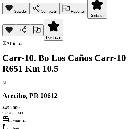
Guardar
Compartir
Reportar
Destacar
Destacar
31
fotos
Carr-10, Bo Los Caños Carr-10
R651 Km 10.5
Arecibo
, PR
00612
$495,000
Casa
en venta
8
cuartos
4
baños