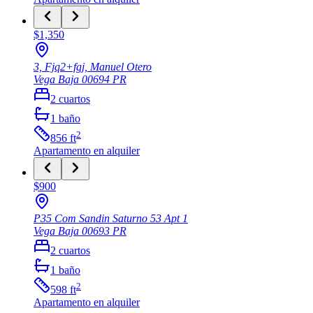
$1,350
3, Fjq2+fgj, Manuel Otero
Vega Baja
00694
PR
2
cuartos
1
baño
2
856
ft
Apartamento
en alquiler
$900
P35 Com Sandin Saturno 53 Apt 1
Vega Baja
00693
PR
2
cuartos
1
baño
2
598
ft
Apartamento
en alquiler