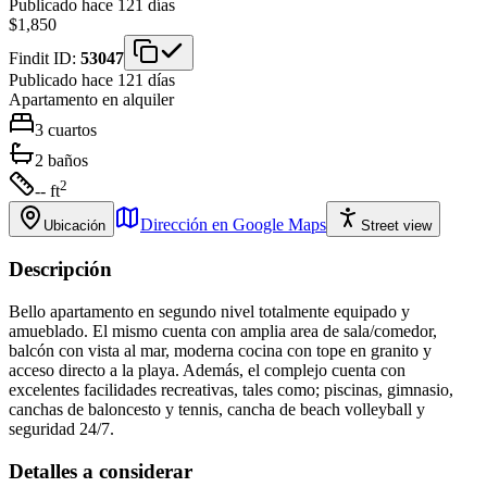
Publicado hace 121 días
$1,850
Findit ID:
53047
Publicado hace 121 días
Apartamento
en alquiler
3
cuartos
2
baños
2
-- ft
Dirección en Google Maps
Ubicación
Street view
Descripción
Bello apartamento en segundo nivel totalmente equipado y
amueblado. El mismo cuenta con amplia area de sala/comedor,
balcón con vista al mar, moderna cocina con tope en granito y
acceso directo a la playa. Además, el complejo cuenta con
excelentes facilidades recreativas, tales como; piscinas, gimnasio,
canchas de baloncesto y tennis, cancha de beach volleyball y
seguridad 24/7.
Detalles a considerar