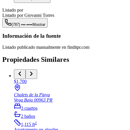
Listado por
Listado por
Giovanni Torres
(787) •••-••••
Mostrar
Información de la fuente
Listado publicado manualmente en finditpr.com
Propiedades Similares
$1,700
Chalets de la Playa
Vega Baja
00963
PR
3
cuartos
2
baños
2
1,115
ft
Apartamento
en alquiler