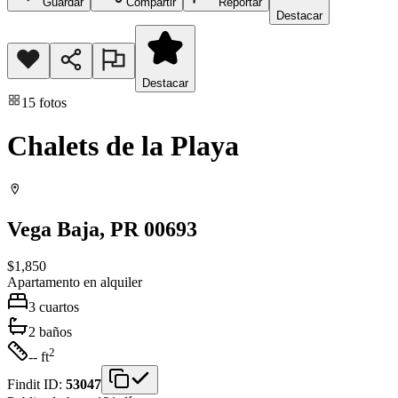
Guardar
Compartir
Reportar
Destacar
Destacar
15
fotos
Chalets de la Playa
Vega Baja
, PR
00693
$1,850
Apartamento
en alquiler
3
cuartos
2
baños
2
-- ft
Findit ID:
53047