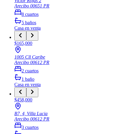
Victor Rojas 2
Arecibo
00651
PR
8
cuartos
5
baños
Casa
en venta
$165,000
1005 Cll Caribe
Arecibo
00612
PR
2
cuartos
1
baño
Casa
en venta
$458,000
B7, 4, Villa Lucia
Arecibo
00612
PR
3
cuartos