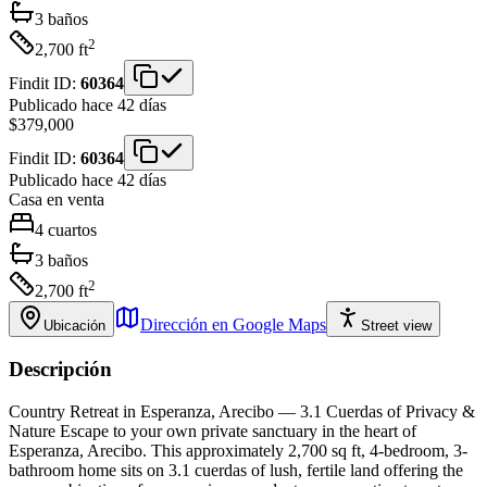
3
baños
2
2,700
ft
Findit ID:
60364
Publicado hace 42 días
$379,000
Findit ID:
60364
Publicado hace 42 días
Casa
en venta
4
cuartos
3
baños
2
2,700
ft
Dirección en Google Maps
Ubicación
Street view
Descripción
Country Retreat in Esperanza, Arecibo — 3.1 Cuerdas of Privacy &
Nature Escape to your own private sanctuary in the heart of
Esperanza, Arecibo. This approximately 2,700 sq ft, 4-bedroom, 3-
bathroom home sits on 3.1 cuerdas of lush, fertile land offering the