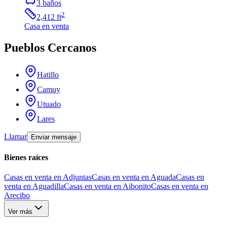
3
baños
2
2,412
ft
Casa
en venta
Pueblos Cercanos
Hatillo
Camuy
Utuado
Lares
Llamar
Enviar mensaje
Bienes raíces
Casas en venta en Adjuntas
Casas en venta en Aguada
Casas en
venta en Aguadilla
Casas en venta en Aibonito
Casas en venta en
Arecibo
Ver más