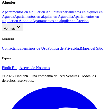
Alquiler
Apartamentos en alquiler en Adjuntas
Apartamentos en alquiler en
Aguada
Apartamentos en alquiler en Aguadilla
Apartamentos en
alquiler en Aibonito
Apartamentos en alquiler en Arecibo
Ver más
Compañía
Contáctanos
Términos de Uso
Política de Privacidad
Mapa del Sitio
Explora
Findit Blog
Acerca de Nosotros
©
2026
FinditPR. Una compañía de Red Ventures. Todos los
derechos reservados.