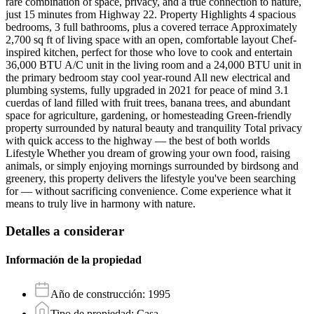
rare combination of space, privacy, and a true connection to nature,
just 15 minutes from Highway 22. Property Highlights 4 spacious
bedrooms, 3 full bathrooms, plus a covered terrace Approximately
2,700 sq ft of living space with an open, comfortable layout Chef-
inspired kitchen, perfect for those who love to cook and entertain
36,000 BTU A/C unit in the living room and a 24,000 BTU unit in
the primary bedroom stay cool year-round All new electrical and
plumbing systems, fully upgraded in 2021 for peace of mind 3.1
cuerdas of land filled with fruit trees, banana trees, and abundant
space for agriculture, gardening, or homesteading Green-friendly
property surrounded by natural beauty and tranquility Total privacy
with quick access to the highway — the best of both worlds
Lifestyle Whether you dream of growing your own food, raising
animals, or simply enjoying mornings surrounded by birdsong and
greenery, this property delivers the lifestyle you've been searching
for — without sacrificing convenience. Come experience what it
means to truly live in harmony with nature.
Detalles a considerar
Información de la propiedad
Año de construcción
:
1995
Tipo de propiedad
:
Casa