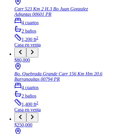
Carr 523 Km 2 H.3 Bo Juan Gonzalez
Adjuntas
00601
PR
4
cuartos
2
baños
2
1,200
ft
Casa
en venta
$80,000
Bo. Quebrada Grande Carr 156 Km Hm 20.6
Barranquitas
00794
PR
4
cuartos
2
baños
2
1,400
ft
Casa
en venta
$250,000