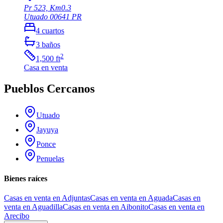
Pr 523, Km0.3
Utuado
00641
PR
4
cuartos
3
baños
2
1,500
ft
Casa
en venta
Pueblos Cercanos
Utuado
Jayuya
Ponce
Penuelas
Bienes raíces
Casas en venta en Adjuntas
Casas en venta en Aguada
Casas en
venta en Aguadilla
Casas en venta en Aibonito
Casas en venta en
Arecibo