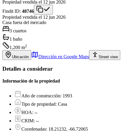
Propiedad vendida el 12 jun 2026
Findit ID:
48746
Propiedad vendida el 12 jun 2026
Casa
fuera del mercado
3
cuartos
1
baño
2
1,200
m
Dirección en Google Maps
Ubicación
Street view
Detalles a considerar
Información de la propiedad
Año de construcción
:
1993
Tipo de propiedad
:
Casa
HOA
:
--
CRIM
:
--
Coordenadas
:
18.21232, -66.72065