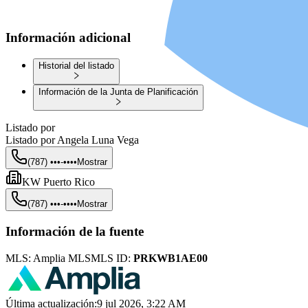
Información adicional
Historial del listado
Información de la Junta de Planificación
Listado por
Listado por
Angela Luna Vega
(787) •••-••••
Mostrar
KW Puerto Rico
(787) •••-••••
Mostrar
Información de la fuente
MLS:
Amplia MLS
MLS ID:
PRKWB1AE00
Última actualización
:
9 jul 2026, 3:22 AM