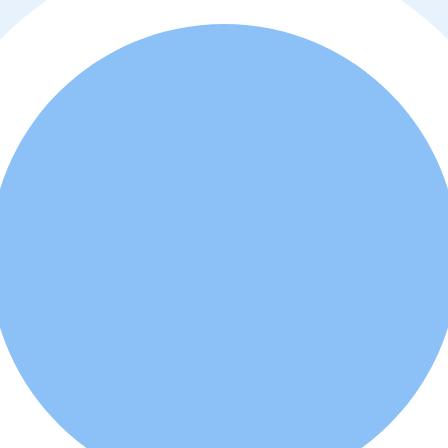
o
y
política de privacidad
. Además, usted está de acuerdo que el profes
d a comprar o alquilar la propiedad.