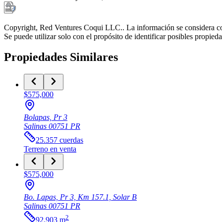
Copyright, Red Ventures Coqui LLC.. La información se considera con
Se puede utilizar solo con el propósito de identificar posibles propie
Propiedades Similares
$575,000
Bolapas, Pr 3
Salinas
00751
PR
25.357
cuerdas
Terreno
en venta
$575,000
Bo. Lapas, Pr 3, Km 157.1, Solar B
Salinas
00751
PR
2
92.903
m