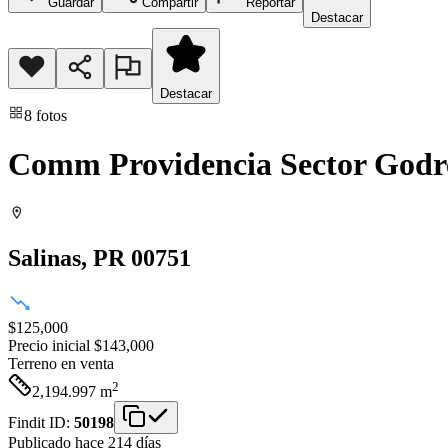
Guardar
Compartir
Reportar
Destacar
Destacar
8
fotos
Comm Providencia Sector Godre
Salinas
, PR
00751
$125,000
Precio inicial
$143,000
Terreno
en venta
2
2,194.997
m
Findit ID:
50198
Publicado hace 214 días