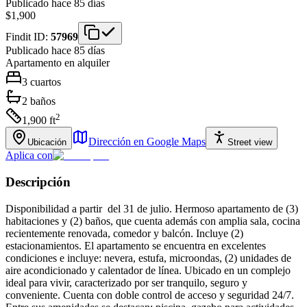
Publicado hace 85 días
$1,900
Findit ID:
57969
Publicado hace 85 días
Apartamento
en alquiler
3
cuartos
2
baños
2
1,900
ft
Dirección en Google Maps
Ubicación
Street view
Aplica con
Descripción
Disponibilidad a partir del 31 de julio. Hermoso apartamento de (3)
habitaciones y (2) baños, que cuenta además con amplia sala, cocina
recientemente renovada, comedor y balcón. Incluye (2)
estacionamientos. El apartamento se encuentra en excelentes
condiciones e incluye: nevera, estufa, microondas, (2) unidades de
aire acondicionado y calentador de línea. Ubicado en un complejo
ideal para vivir, caracterizado por ser tranquilo, seguro y
conveniente. Cuenta con doble control de acceso y seguridad 24/7.