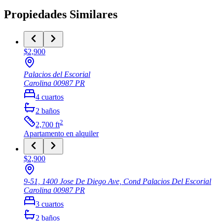
Propiedades Similares
$2,900
Palacios del Escorial
Carolina
00987
PR
4
cuartos
2
baños
2
2,700
ft
Apartamento
en alquiler
$2,900
9-51, 1400 Jose De Diego Ave, Cond Palacios Del Escorial
Carolina
00987
PR
3
cuartos
2
baños