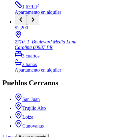
2
1,679
ft
Apartamento
en alquiler
$2,200
2710, 1, Boulevard Media Luna
Carolina
00987
PR
3
cuartos
2
baños
Apartamento
en alquiler
Pueblos Cercanos
San Juan
Trujillo Alto
Loiza
Canovanas
Llamar
Enviar mensaje