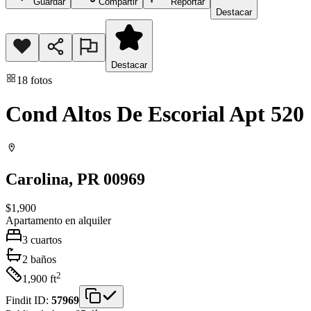
Guardar
Compartir
Reportar
Destacar
Destacar
18
fotos
Cond Altos De Escorial Apt 520
Carolina
, PR
00969
$1,900
Apartamento
en alquiler
3
cuartos
2
baños
2
1,900
ft
Findit ID:
57969