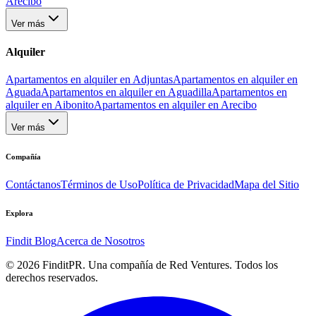
Arecibo
Ver más
Alquiler
Apartamentos en alquiler en Adjuntas
Apartamentos en alquiler en
Aguada
Apartamentos en alquiler en Aguadilla
Apartamentos en
alquiler en Aibonito
Apartamentos en alquiler en Arecibo
Ver más
Compañía
Contáctanos
Términos de Uso
Política de Privacidad
Mapa del Sitio
Explora
Findit Blog
Acerca de Nosotros
©
2026
FinditPR. Una compañía de Red Ventures. Todos los
derechos reservados.