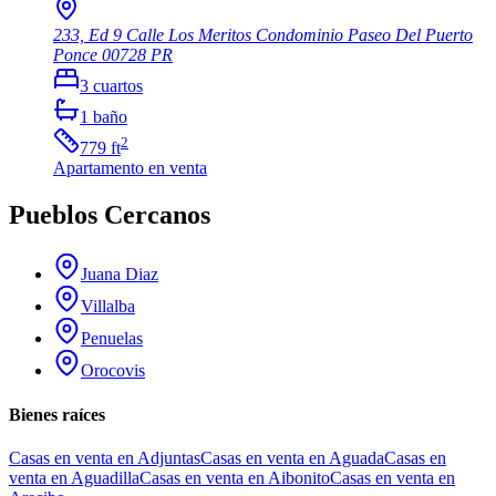
233, Ed 9 Calle Los Meritos Condominio Paseo Del Puerto
Ponce
00728
PR
3
cuartos
1
baño
2
779
ft
Apartamento
en venta
Pueblos Cercanos
Juana Diaz
Villalba
Penuelas
Orocovis
Bienes raíces
Casas en venta en Adjuntas
Casas en venta en Aguada
Casas en
venta en Aguadilla
Casas en venta en Aibonito
Casas en venta en