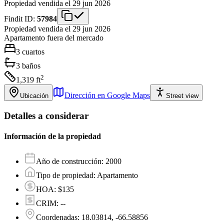
Propiedad vendida el 29 jun 2026
Findit ID:
57984
Propiedad vendida el 29 jun 2026
Apartamento
fuera del mercado
3
cuartos
3
baños
2
1,319
ft
Dirección en Google Maps
Ubicación
Street view
Detalles a considerar
Información de la propiedad
Año de construcción
:
2000
Tipo de propiedad
:
Apartamento
HOA
:
$135
CRIM
:
--
Coordenadas
:
18.03814, -66.58856