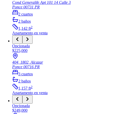
Cond Generalife Apt 101 14 Calle 3
Ponce
00731
PR
2
cuartos
2
baños
2
1,142
ft
Apartamento
en venta
Opcionada
$225,000
404, 1802, Alcazar
Ponce
00716
PR
3
cuartos
2
baños
2
1,157
ft
Apartamento
en venta
Opcionada
$249,000