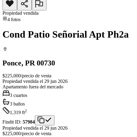
Propiedad vendida
4
fotos
Cond Patio Señorial Apt Ph2a
Ponce
, PR
00730
$225,000
/
precio de venta
Propiedad vendida el 29 jun 2026
Apartamento
fuera del mercado
3
cuartos
3
baños
2
1,319
ft
Findit ID:
57984
Propiedad vendida el 29 jun 2026
$225,000
/
precio de venta