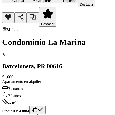
Guardar
Compartir
Reportar
Destacar
Destacar
24
fotos
Condominio La Marina
Barceloneta
, PR
00616
$1,000
Apartamento
en alquiler
3
cuartos
2
baños
2
-- ft
Findit ID:
43884