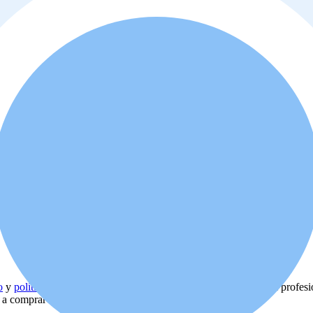
o
y
política de privacidad
. Además, usted está de acuerdo que el profes
d a comprar o alquilar la propiedad.