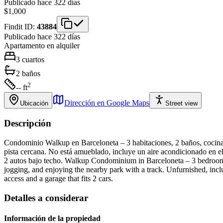
Publicado hace 322 días
$1,000
Findit ID:
43884
Publicado hace 322 días
Apartamento
en alquiler
3
cuartos
2
baños
2
-- ft
Dirección en Google Maps
Ubicación
Street view
Descripción
Condominio Walkup en Barceloneta – 3 habitaciones, 2 baños, cocina a
pista cercana. No está amueblado, incluye un aire acondicionado en el
2 autos bajo techo. Walkup Condominium in Barceloneta – 3 bedrooms, 
jogging, and enjoying the nearby park with a track. Unfurnished, incl
access and a garage that fits 2 cars.
Detalles a considerar
Información de la propiedad