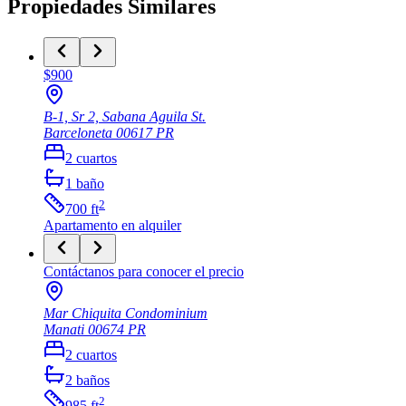
Propiedades Similares
$900
B-1, Sr 2, Sabana Aguila St.
Barceloneta
00617
PR
2
cuartos
1
baño
2
700
ft
Apartamento
en alquiler
Contáctanos para conocer el precio
Mar Chiquita Condominium
Manati
00674
PR
2
cuartos
2
baños
2
985
ft