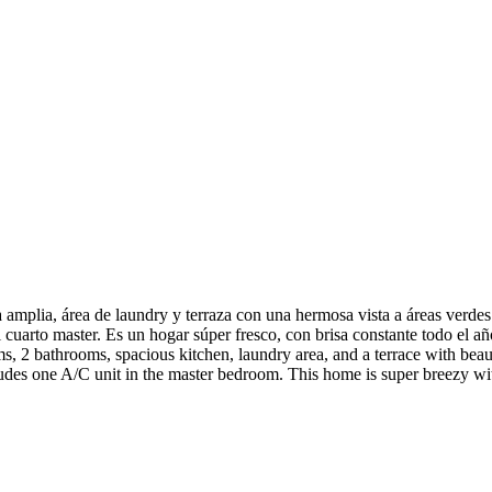
mplia, área de laundry y terraza con una hermosa vista a áreas verdes y
 cuarto master. Es un hogar súper fresco, con brisa constante todo el 
2 bathrooms, spacious kitchen, laundry area, and a terrace with beauti
udes one A/C unit in the master bedroom. This home is super breezy wit