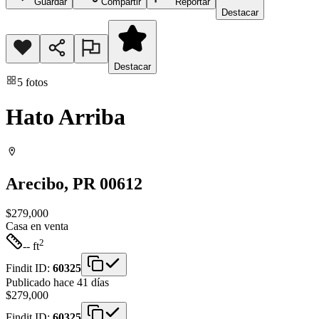
Guardar
Compartir
Reportar
Destacar
Destacar
5
fotos
Hato Arriba
Arecibo
, PR
00612
$279,000
Casa
en venta
2
-- ft
Findit ID:
60325
Publicado hace 41 días
$279,000
Findit ID:
60325