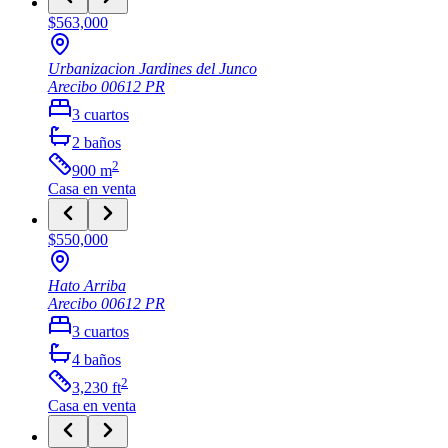
$563,000
Urbanizacion Jardines del Junco
Arecibo
00612
PR
3
cuartos
2
baños
2
900
m
Casa
en venta
$550,000
Hato Arriba
Arecibo
00612
PR
3
cuartos
4
baños
2
3,230
ft
Casa
en venta