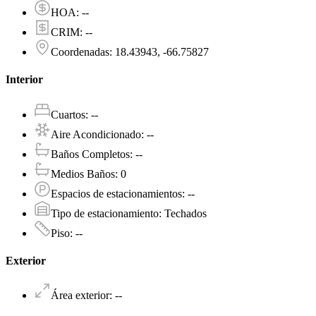
HOA
:
--
CRIM
:
--
Coordenadas
:
18.43943, -66.75827
Interior
Cuartos
:
--
Aire Acondicionado
:
--
Baños Completos
:
--
Medios Baños
:
0
Espacios de estacionamientos
:
--
Tipo de estacionamiento
:
Techados
Piso
:
--
Exterior
Área exterior
:
--