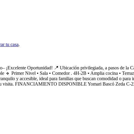
ar tu casa
.
Excelente Oportunidad! 📍 Ubicación privilegiada, a pasos de la Carre
ble 🔹 Primer Nivel • Sala • Comedor . 4H-2B • Amplia cocina • Terraz
nquilo y accesible, ideal para familias que buscan comodidad o para i
inar tu visita. FINANCIAMIENTO DISPONIBLE Yomari Bascó Zeda C-2