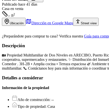
Publicado hace 41 días
Casa
en venta
2
-- ft
Dirección en Google Maps
Ubicación
Street view
¿Preparándote para comprar tu casa?
Verifica nuestra
Guía para compr
Descripción
🏡 Propiedad Multifamiliar de Dos Niveles en ARECIBO, Puerto Rico– ¡
cooperativa, supermercados y restaurantes. ✨ Distribución del Inmue
Comedor . 3H-2B • Amplia cocina • Terraza espaciosa 🌿 Ambiente tra
multifamiliar. 📞 Contáctanos hoy para más información o coord
Detalles a considerar
Información de la propiedad
Año de construcción
:
--
Tipo de propiedad
:
Casa