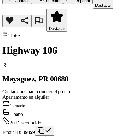
Guardar
Compartir
Reportar
Destacar
Destacar
4
fotos
Highway 106
Mayaguez
, PR
00680
Contáctanos para conocer el precio
Apartamento
en alquiler
1
cuarto
1
baño
20
Desconocido
Findit ID:
39359