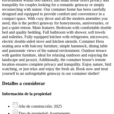
environment within 600 meters, this small home offers privacy and
tranquility for couples looking for a romantic getaway or simply
reconnecting with nature. Our container home has been carefully
designed and equipped to provide comfort and convenience in a
compact space. With cozy decor and all the modern amenities you
need, this is the perfect getaway for honeymoons, anniversaries, or
just a quiet retreat. Main features: Bedroom with comfortable double
bed and quality bedding. Full bathroom with shower, soft towels
and toiletries. Fully equipped kitchen with refrigerator, microwave,
electric double-sided stove and kitchen utensils. Container Hera
seating area with balcony furniture, simple hammock, dining table
and panoramic views of the natural environment. Outdoor terrace
with garden furniture, ideal for relaxing outdoors and enjoying the
landscape and jacuzzi. Additionally, the container house's remote
location ensures complete privacy and tranquility. Enjoy nature, bird
watching, or just relax and enjoy the fresh air. Book now and treat
yourself to an unforgettable getaway in our container shelter!
Detalles a considerar
Información de la propiedad
Año de construcción
:
2025
Tipo de propiedad
:
Apartamento