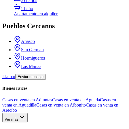
2
cuartos
1
baño
Apartamento
en alquiler
Pueblos Cercanos
Anasco
San German
Hormigueros
Las Marias
Llamar
Enviar mensaje
Bienes raíces
Casas en venta en Adjuntas
Casas en venta en Aguada
Casas en
venta en Aguadilla
Casas en venta en Aibonito
Casas en venta en
Arecibo
Ver más