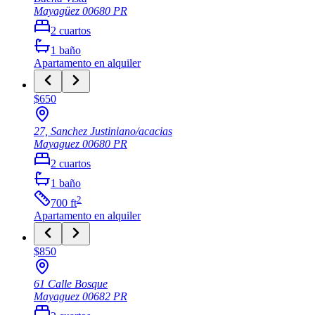
Mayagüez
00680
PR
2
cuartos
1
baño
Apartamento
en alquiler
$650
27, Sanchez Justiniano/acacias
Mayaguez
00680
PR
2
cuartos
1
baño
2
700
ft
Apartamento
en alquiler
$850
61 Calle Bosque
Mayaguez
00682
PR