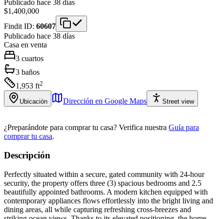
Publicado hace 38 días
$1,400,000
Findit ID:
60607
Publicado hace 38 días
Casa
en venta
3
cuartos
3
baños
2
1,953
ft
Dirección en Google Maps
Ubicación
Street view
¿Preparándote para comprar tu casa?
Verifica nuestra
Guía para
comprar tu casa
.
Descripción
Perfectly situated within a secure, gated community with 24-hour
security, the property offers three (3) spacious bedrooms and 2.5
beautifully appointed bathrooms. A modern kitchen equipped with
contemporary appliances flows effortlessly into the bright living and
dining areas, all while capturing refreshing cross-breezes and
striking ocean views. Thanks to its elevated positioning, the home