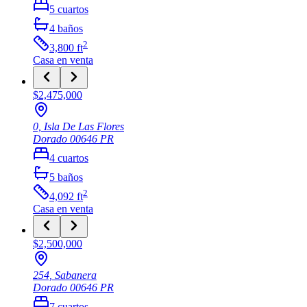
5
cuartos
4
baños
2
3,800
ft
Casa
en venta
$2,475,000
0, Isla De Las Flores
Dorado
00646
PR
4
cuartos
5
baños
2
4,092
ft
Casa
en venta
$2,500,000
254, Sabanera
Dorado
00646
PR
7
cuartos