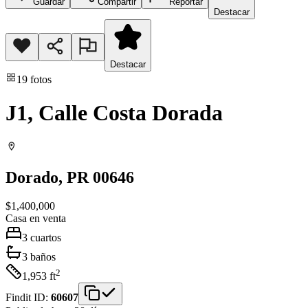
Guardar
Compartir
Reportar
Destacar
Destacar
19
fotos
J1, Calle Costa Dorada
Dorado
, PR
00646
$1,400,000
Casa
en venta
3
cuartos
3
baños
2
1,953
ft
Findit ID:
60607