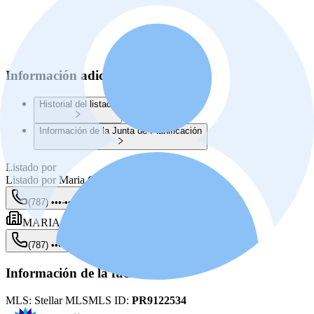
Información adicional
Historial del listado
Información de la Junta de Planificación
Listado por
Listado por
Maria Colon Rodriguez
(787) •••-••••
Mostrar
MARIA E COLON
(787) •••-••••
Mostrar
Información de la fuente
MLS:
Stellar MLS
MLS ID:
PR9122534