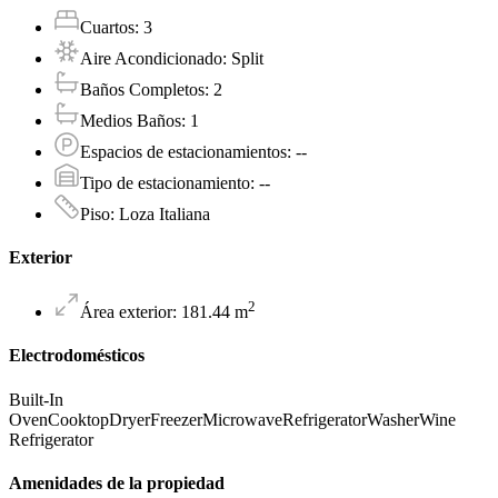
Cuartos
:
3
Aire Acondicionado
:
Split
Baños Completos
:
2
Medios Baños
:
1
Espacios de estacionamientos
:
--
Tipo de estacionamiento
:
--
Piso
:
Loza Italiana
Exterior
2
Área exterior
:
181.44
m
Electrodomésticos
Built-In
Oven
Cooktop
Dryer
Freezer
Microwave
Refrigerator
Washer
Wine
Refrigerator
Amenidades de la propiedad