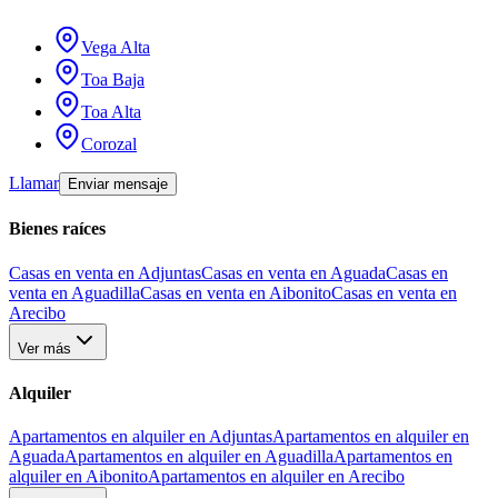
Vega Alta
Toa Baja
Toa Alta
Corozal
Llamar
Enviar mensaje
Bienes raíces
Casas en venta en Adjuntas
Casas en venta en Aguada
Casas en
venta en Aguadilla
Casas en venta en Aibonito
Casas en venta en
Arecibo
Ver más
Alquiler
Apartamentos en alquiler en Adjuntas
Apartamentos en alquiler en
Aguada
Apartamentos en alquiler en Aguadilla
Apartamentos en
alquiler en Aibonito
Apartamentos en alquiler en Arecibo