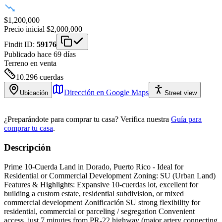
$1,200,000
Precio inicial
$2,000,000
Findit ID:
59176
Publicado hace 69 días
Terreno
en venta
10.296
cuerdas
Dirección en Google Maps
Ubicación
Street view
¿Preparándote para comprar tu casa?
Verifica nuestra
Guía para
comprar tu casa
.
Descripción
Prime 10-Cuerda Land in Dorado, Puerto Rico - Ideal for
Residential or Commercial Development Zoning: SU (Urban Land)
Features & Highlights: Expansive 10-cuerdas lot, excellent for
building a custom estate, residential subdivision, or mixed
commercial development Zonificación SU strong flexibility for
residential, commercial or parceling / segregation Convenient
access, just 7 minutes from PR-22 highway (major artery connecting