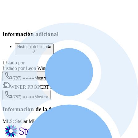
Información adicional
Historial del listado
Listado por
Listado por
Leon Winer
(787) •••-••••
Mostrar
WINER PROPERTY GROUP
(787) •••-••••
Mostrar
Información de la fuente
MLS:
Stellar MLS
MLS ID:
PR9093082