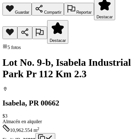
Guardar
Compartir
Reportar
Destacar
Destacar
5
fotos
Lot No. 9-b, Isabela Industrial
Park Pr 112 Km 2.3
Isabela
, PR
00662
$3
Almacén
en alquiler
2
10,962.554
m