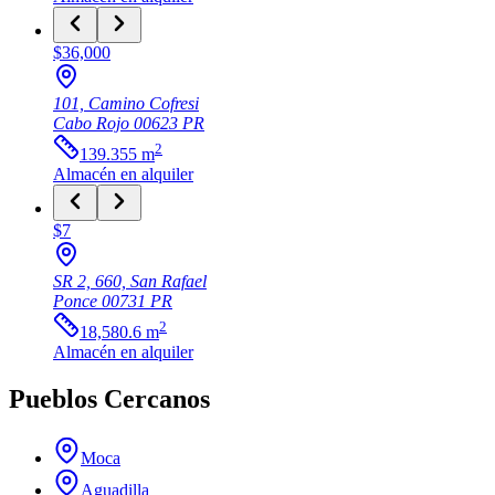
$36,000
101, Camino Cofresi
Cabo Rojo
00623
PR
2
139.355
m
Almacén
en alquiler
$7
SR 2, 660, San Rafael
Ponce
00731
PR
2
18,580.6
m
Almacén
en alquiler
Pueblos Cercanos
Moca
Aguadilla