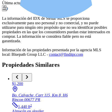
Última actualización
:
26 nov 2025, 11:20 PM
La información del IDX de Stellar MLS se proporciona
exclusivamente para uso personal y no comercial, y no puede
utilizarse para ningún otro propósito que no sea identificar posibles
propiedades en las que los consumidores puedan estar interesados en
comprar. La información se considera fiable pero no está
garantizada.
Información de las propiedades presentada por la agencia MLS
local: Bluepath Group LLC -
contact@finditpr.com
Propiedades Similares
$1,200
Bo. Calvache, Carr 115, Km 8, H6
Rincon
00677
PR
2
1,440
ft
Almacén
en alquiler