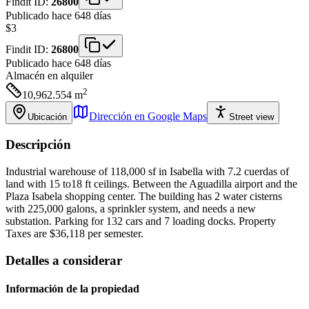
Findit ID:
26800
Publicado hace 648 días
$3
Findit ID:
26800
Publicado hace 648 días
Almacén
en alquiler
2
10,962.554
m
Dirección en Google Maps
Ubicación
Street view
Descripción
Industrial warehouse of 118,000 sf in Isabella with 7.2 cuerdas of
land with 15 to18 ft ceilings. Between the Aguadilla airport and the
Plaza Isabela shopping center. The building has 2 water cisterns
with 225,000 galons, a sprinkler system, and needs a new
substation. Parking for 132 cars and 7 loading docks. Property
Taxes are $36,118 per semester.
Detalles a considerar
Información de la propiedad